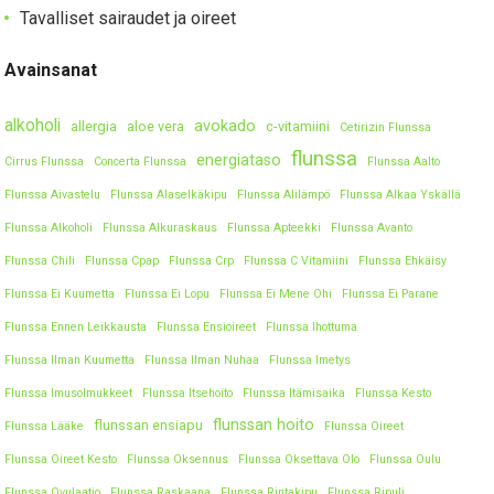
Tavalliset sairaudet ja oireet
Avainsanat
alkoholi
avokado
allergia
aloe vera
c-vitamiini
Cetirizin Flunssa
flunssa
energiataso
Cirrus Flunssa
Concerta Flunssa
Flunssa Aalto
Flunssa Aivastelu
Flunssa Alaselkäkipu
Flunssa Alilämpö
Flunssa Alkaa Yskällä
Flunssa Alkoholi
Flunssa Alkuraskaus
Flunssa Apteekki
Flunssa Avanto
Flunssa Chili
Flunssa Cpap
Flunssa Crp
Flunssa C Vitamiini
Flunssa Ehkäisy
Flunssa Ei Kuumetta
Flunssa Ei Lopu
Flunssa Ei Mene Ohi
Flunssa Ei Parane
Flunssa Ennen Leikkausta
Flunssa Ensioireet
Flunssa Ihottuma
Flunssa Ilman Kuumetta
Flunssa Ilman Nuhaa
Flunssa Imetys
Flunssa Imusolmukkeet
Flunssa Itsehoito
Flunssa Itämisaika
Flunssa Kesto
flunssan hoito
flunssan ensiapu
Flunssa Lääke
Flunssa Oireet
Flunssa Oireet Kesto
Flunssa Oksennus
Flunssa Oksettava Olo
Flunssa Oulu
Flunssa Ovulaatio
Flunssa Raskaana
Flunssa Rintakipu
Flunssa Ripuli