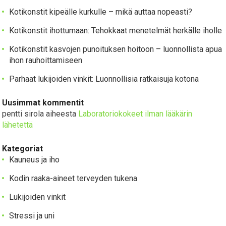
Kotikonstit kipeälle kurkulle – mikä auttaa nopeasti?
Kotikonstit ihottumaan: Tehokkaat menetelmät herkälle iholle
Kotikonstit kasvojen punoituksen hoitoon – luonnollista apua
ihon rauhoittamiseen
Parhaat lukijoiden vinkit: Luonnollisia ratkaisuja kotona
Uusimmat kommentit
pentti sirola
aiheesta
Laboratoriokokeet ilman lääkärin
lähetettä
Kategoriat
Kauneus ja iho
Kodin raaka-aineet terveyden tukena
Lukijoiden vinkit
Stressi ja uni