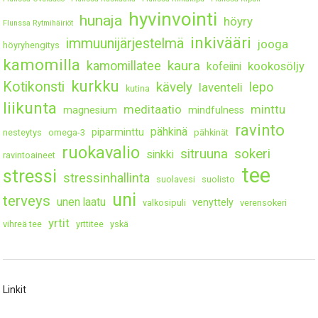
hyvinvointi
hunaja
höyry
Flunssa Rytmihäiriöt
inkivääri
immuunijärjestelmä
jooga
höyryhengitys
kamomilla
kaura
kamomillatee
kookosöljy
kofeiini
kurkku
Kotikonsti
kävely
lepo
laventeli
kutina
liikunta
meditaatio
minttu
magnesium
mindfulness
ravinto
pähkinä
piparminttu
nesteytys
omega-3
pähkinät
ruokavalio
sitruuna
sokeri
sinkki
ravintoaineet
tee
stressi
stressinhallinta
suolavesi
suolisto
uni
terveys
unen laatu
venyttely
valkosipuli
verensokeri
yrtit
vihreä tee
yrttitee
yskä
Linkit