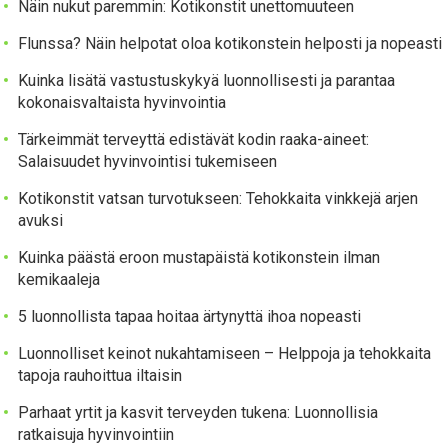
Näin nukut paremmin: Kotikonstit unettomuuteen
Flunssa? Näin helpotat oloa kotikonstein helposti ja nopeasti
Kuinka lisätä vastustuskykyä luonnollisesti ja parantaa
kokonaisvaltaista hyvinvointia
Tärkeimmät terveyttä edistävät kodin raaka-aineet:
Salaisuudet hyvinvointisi tukemiseen
Kotikonstit vatsan turvotukseen: Tehokkaita vinkkejä arjen
avuksi
Kuinka päästä eroon mustapäistä kotikonstein ilman
kemikaaleja
5 luonnollista tapaa hoitaa ärtynyttä ihoa nopeasti
Luonnolliset keinot nukahtamiseen – Helppoja ja tehokkaita
tapoja rauhoittua iltaisin
Parhaat yrtit ja kasvit terveyden tukena: Luonnollisia
ratkaisuja hyvinvointiin