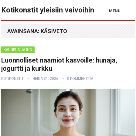
Kotikonstit yleisiin vaivoihin
MENU
AVAINSANA:
KÄSIVETO
KAUNEUS JA IHO
Luonnolliset naamiot kasvoille: hunaja,
jogurtti ja kurkku
KOTIKONSTIT
HEINÄ 31, 2026
0 KOMMENTTIA