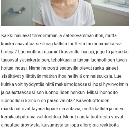
Kaikki haluavat terveemmän ja säteilevämmän ihon, mutta
kuinka saavuttaa se ilman kalliita tuotteita tai monimutkaisia
hoitoja? Luonnolliset naamiot kasvoille: hunaja, jogurtti ja kurkku
tarjoavat yksinkertaisen, tehokkaan ja täysin luonnollisen tavan
hoitaa ihoasi. Nämä helposti saatavilla olevat raaka-aineet
sisältävät yllättävän määrän ihoa helliviä ominaisuuksia. Lue,
kuinka voit hyödyntää niitä maksimoidaksesi ihosi hyvinvoinnin
ja palauttaaksesi sen luonnollisen hehkun. Miksi ihonhoito
luonnollisin keinoin on paras valinta? Kasvotuotteiden
markkinat ovat täynnä lupauksia antavia, mutta kalliita ja usein
kemikaalipitoisia vaihtoehtoja. Monet näistä tuotteista voivat
aiheuttaa ärsytystä, kuivumista tai jopa allergisia reaktioita.