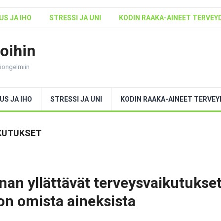
S JA IHO
STRESSI JA UNI
KODIN RAAKA-AINEET TERVEY
voihin
ntiongelmiin
US JA IHO
STRESSI JA UNI
KODIN RAAKA-AINEET TERVE
IKUTUKSET
unan yllättävät terveysvaikutukset
on omista aineksista