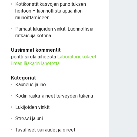
Kotikonstit kasvojen punoituksen
hoitoon – luonnollista apua ihon
rauhoittamiseen
Parhaat lukijoiden vinkit: Luonnollisia
ratkaisuja kotona
Uusimmat kommentit
pentti sirola
aiheesta
Laboratoriokokeet
ilman lääkärin lähetettä
Kategoriat
Kauneus ja iho
Kodin raaka-aineet terveyden tukena
Lukijoiden vinkit
Stressi ja uni
Tavalliset sairaudet ja oireet