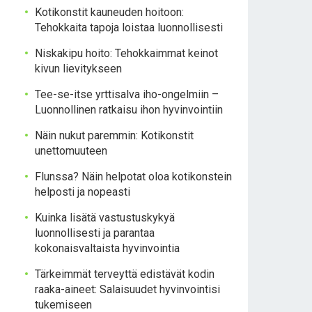
Kotikonstit kauneuden hoitoon:
Tehokkaita tapoja loistaa luonnollisesti
Niskakipu hoito: Tehokkaimmat keinot
kivun lievitykseen
Tee-se-itse yrttisalva iho-ongelmiin –
Luonnollinen ratkaisu ihon hyvinvointiin
Näin nukut paremmin: Kotikonstit
unettomuuteen
Flunssa? Näin helpotat oloa kotikonstein
helposti ja nopeasti
Kuinka lisätä vastustuskykyä
luonnollisesti ja parantaa
kokonaisvaltaista hyvinvointia
Tärkeimmät terveyttä edistävät kodin
raaka-aineet: Salaisuudet hyvinvointisi
tukemiseen