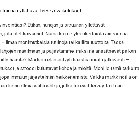
invointiasi? Etikan, hunajan ja sitruunan yllättävät
us, jota olet kaivannut. Nämä kolme yksinkertaista ainesosaa
 ilman monimutkaisia rutiineja tai kalliita tuotteita. Tässä
lahjojen maailmaan ja paljastamme, miksi ne ansaitsevat paikan
nille haaste? Moderni elämäntyyli haastaa meitä jatkuvasti –
umukset ja stressi kuluttavat kehoa ja mieltä. Monille tämä tarkoitt
 jopa immuunijärjestelmän heikkenemistä. Vaikka markkinoilla on
paa luonnollisia vaihtoehtoja, jotka tukevat terveyttä ilman