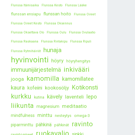
Flunssa Itämisaika
Flunssa Kesto
Flunssa Lääke
flunssan hoito
flunssan ensiapu
Flunssa Oireet
Flunssa Oireet Kesto
Flunssa Oksennus
Flunssa Oksettava Olo
Flunssa Oulu
Flunssa Ovulaatio
Flunssa Raskaana
Flunssa Rintakipu
Flunssa Ripuli
hunaja
Flunssa Rytmihäiriöt
hyvinvointi
höyry
höyryhengitys
inkivääri
immuunijärjestelmä
kamomilla
kamomillatee
jooga
kaura
Kotikonsti
kookosöljy
kofeiini
kurkku
kävely
lepo
laventeli
kutina
liikunta
meditaatio
magnesium
minttu
mindfulness
nesteytys
omega-3
ravinto
pähkinä
piparminttu
pähkinät
ruokavalio
sinkki
ravintoaineet