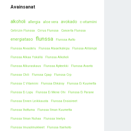
Avainsanat
alkoholi
avokado
allergia
aloe vera
c-vitamiini
Cetirizin Flunssa
Cirrus Flunssa
Concerta Flunssa
flunssa
energiataso
Flunssa Aalto
Flunssa Aivastelu
Flunssa Alaselkäkipu
Flunssa Alilämpö
Flunssa Alkaa Yskällä
Flunssa Alkoholi
Flunssa Alkuraskaus
Flunssa Apteekki
Flunssa Avanto
Flunssa Chili
Flunssa Cpap
Flunssa Crp
Flunssa C Vitamiini
Flunssa Ehkäisy
Flunssa Ei Kuumetta
Flunssa Ei Lopu
Flunssa Ei Mene Ohi
Flunssa Ei Parane
Flunssa Ennen Leikkausta
Flunssa Ensioireet
Flunssa Ihottuma
Flunssa Ilman Kuumetta
Flunssa Ilman Nuhaa
Flunssa Imetys
Flunssa Imusolmukkeet
Flunssa Itsehoito