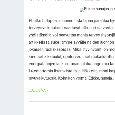
Etsitkö helppoa ja luonnollista tapaa parantaa hyv
terveysvaikutukset saattavat olla juuri se vasta
yhdistämällä voi saavuttaa monia terveyshyötyjä –
artikkelissa sukellamme syvälle näiden luonnon 
jokaisen ruokakaapissa. Miksi hyvinvointi on mo
kiireiset aikataulut, epäterveelliset ruokailutott
energiatasojen laskua, ruoansulatusongelmia tai
lukemattomia lisäravinteita ja lääkkeitä, moni kai
sivuvaikutuksia. Kolmikon voima: Etikka, hunaja…
LUE LISÄÄ »