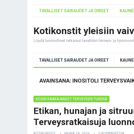
TAVALLISET SAIRAUDET JA OIREET
KAUNEU
Kotikonstit yleisiin vai
Löydä luonnolliset ratkaisut tavallisiin terveys- ja hyvinvoi
TAVALLISET SAIRAUDET JA OIREET
KAUNE
AVAINSANA:
INOSITOLI TERVEYSVA
KODIN RAAKA-AINEET TERVEYDEN TUKENA
Etikan, hunajan ja sitru
Terveysratkaisuja luonn
KOTIKONSTIT
HEINÄ 24, 2026
0 KOMMENTTIA