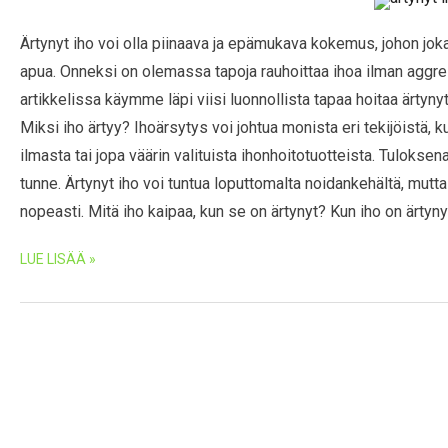
Ärtynyt iho voi olla piinaava ja epämukava kokemus, johon joka
apua. Onneksi on olemassa tapoja rauhoittaa ihoa ilman aggress
artikkelissa käymme läpi viisi luonnollista tapaa hoitaa ärtynyt
Miksi iho ärtyy? Ihoärsytys voi johtua monista eri tekijöistä, 
ilmasta tai jopa väärin valituista ihonhoitotuotteista. Tuloksena 
tunne. Ärtynyt iho voi tuntua loputtomalta noidankehältä, mutta
nopeasti. Mitä iho kaipaa, kun se on ärtynyt? Kun iho on ärtyn
LUE LISÄÄ »