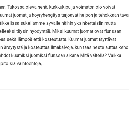
n. Tukossa oleva nenä, kurkkukipu ja voimaton olo voivat
uumat juomat ja höyryhengitys tarjoavat helpon ja tehokkaan tava
artikkelissa sukellamme syvälle näihin yksinkertaisiin mutta
jatelleeksi täysin hyödyntää. Miksi kuumat juomat ovat flunssan
ipaa sekä lämpöä että kosteutusta. Kuumat juomat täyttävät
n ärsytystä ja kosteuttaa limakalvoja, kun taas neste auttaa keho
ehdot kuumiksi juomiksi flunssan aikana Mitä vältellä? Vaikka
ipitoisia vaihtoehtoja,…