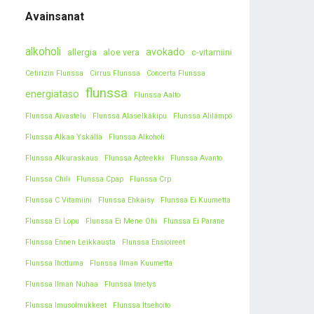
Avainsanat
alkoholi
avokado
allergia
aloe vera
c-vitamiini
Cetirizin Flunssa
Cirrus Flunssa
Concerta Flunssa
flunssa
energiataso
Flunssa Aalto
Flunssa Aivastelu
Flunssa Alaselkäkipu
Flunssa Alilämpö
Flunssa Alkaa Yskällä
Flunssa Alkoholi
Flunssa Alkuraskaus
Flunssa Apteekki
Flunssa Avanto
Flunssa Chili
Flunssa Cpap
Flunssa Crp
Flunssa C Vitamiini
Flunssa Ehkäisy
Flunssa Ei Kuumetta
Flunssa Ei Lopu
Flunssa Ei Mene Ohi
Flunssa Ei Parane
Flunssa Ennen Leikkausta
Flunssa Ensioireet
Flunssa Ihottuma
Flunssa Ilman Kuumetta
Flunssa Ilman Nuhaa
Flunssa Imetys
Flunssa Imusolmukkeet
Flunssa Itsehoito