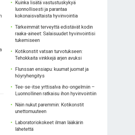
Kuinka lisätä vastustuskykyä
luonnollisesti ja parantaa
n
kokonaisvaltaista hyvinvointia
Tärkeimmät terveyttä edistävät kodin
raaka-aineet: Salaisuudet hyvinvointisi
tukemiseen
a
Kotikonstit vatsan turvotukseen:
Tehokkaita vinkkejä arjen avuksi
Flunssan ensiapu: kuumat juomat ja
höyryhengitys
Tee-se-itse yrttisalva iho-ongelmiin –
Luonnollinen ratkaisu ihon hyvinvointiin
Näin nukut paremmin: Kotikonstit
unettomuuteen
Laboratoriokokeet ilman lääkärin
lähetettä