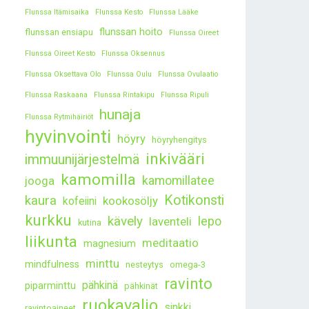
Flunssa Itämisaika
Flunssa Kesto
Flunssa Lääke
flunssan hoito
flunssan ensiapu
Flunssa Oireet
Flunssa Oireet Kesto
Flunssa Oksennus
Flunssa Oksettava Olo
Flunssa Oulu
Flunssa Ovulaatio
Flunssa Raskaana
Flunssa Rintakipu
Flunssa Ripuli
hunaja
Flunssa Rytmihäiriöt
hyvinvointi
höyry
höyryhengitys
inkivääri
immuunijärjestelmä
kamomilla
kamomillatee
jooga
kaura
Kotikonsti
kookosöljy
kofeiini
kurkku
kävely
lepo
laventeli
kutina
liikunta
meditaatio
magnesium
minttu
mindfulness
nesteytys
omega-3
ravinto
pähkinä
piparminttu
pähkinät
ruokavalio
sinkki
ravintoaineet