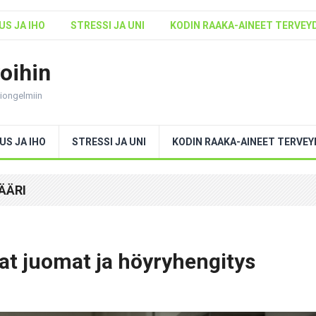
S JA IHO
STRESSI JA UNI
KODIN RAAKA-AINEET TERVEY
voihin
ntiongelmiin
US JA IHO
STRESSI JA UNI
KODIN RAAKA-AINEET TERVE
ÄÄRI
t juomat ja höyryhengitys