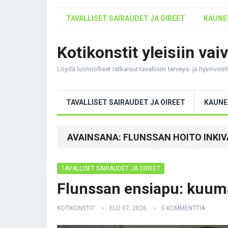
TAVALLISET SAIRAUDET JA OIREET
KAUNEU
Kotikonstit yleisiin vai
Löydä luonnolliset ratkaisut tavallisiin terveys- ja hyvinvoi
TAVALLISET SAIRAUDET JA OIREET
KAUNE
AVAINSANA:
FLUNSSAN HOITO INKIV
TAVALLISET SAIRAUDET JA OIREET
Flunssan ensiapu: kuuma
KOTIKONSTIT
ELO 07, 2026
0 KOMMENTTIA