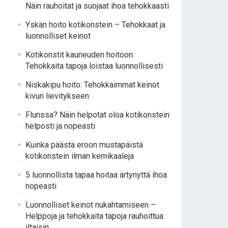
Näin rauhoitat ja suojaat ihoa tehokkaasti
Yskän hoito kotikonstein – Tehokkaat ja
luonnolliset keinot
Kotikonstit kauneuden hoitoon:
Tehokkaita tapoja loistaa luonnollisesti
Niskakipu hoito: Tehokkaimmat keinot
kivun lievitykseen
Flunssa? Näin helpotat oloa kotikonstein
helposti ja nopeasti
Kuinka päästä eroon mustapäistä
kotikonstein ilman kemikaaleja
5 luonnollista tapaa hoitaa ärtynyttä ihoa
nopeasti
Luonnolliset keinot nukahtamiseen –
Helppoja ja tehokkaita tapoja rauhoittua
iltaisin