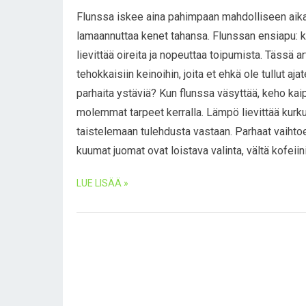
Flunssa iskee aina pahimpaan mahdolliseen aikaa
lamaannuttaa kenet tahansa. Flunssan ensiapu: k
lievittää oireita ja nopeuttaa toipumista. Tässä 
tehokkaisiin keinoihin, joita et ehkä ole tullut a
parhaita ystäviä? Kun flunssa väsyttää, keho ka
molemmat tarpeet kerralla. Lämpö lievittää kurku
taistelemaan tulehdusta vastaan. Parhaat vaihto
kuumat juomat ovat loistava valinta, vältä kofeiin
LUE LISÄÄ »