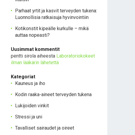
Parhaat yrtit ja kasvit terveyden tukena:
Luonnollisia ratkaisuja hyvinvointiin
Kotikonstit kipeälle kurkulle – mikä
auttaa nopeasti?
Uusimmat kommentit
pentti sirola
aiheesta
Laboratoriokokeet
ilman lääkärin lähetettä
Kategoriat
Kauneus ja iho
Kodin raaka-aineet terveyden tukena
Lukijoiden vinkit
Stressi ja uni
Tavalliset sairaudet ja oireet