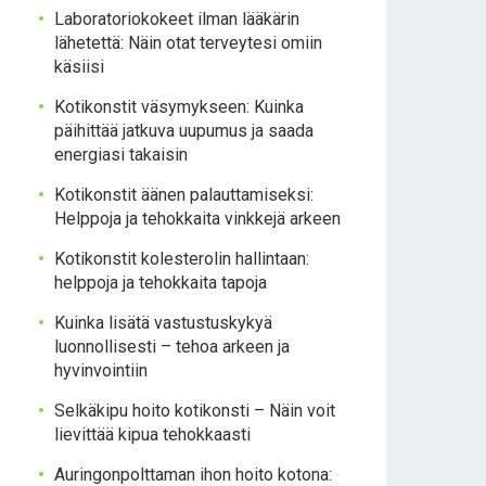
Laboratoriokokeet ilman lääkärin
lähetettä: Näin otat terveytesi omiin
käsiisi
Kotikonstit väsymykseen: Kuinka
päihittää jatkuva uupumus ja saada
energiasi takaisin
Kotikonstit äänen palauttamiseksi:
Helppoja ja tehokkaita vinkkejä arkeen
Kotikonstit kolesterolin hallintaan:
helppoja ja tehokkaita tapoja
Kuinka lisätä vastustuskykyä
luonnollisesti – tehoa arkeen ja
hyvinvointiin
Selkäkipu hoito kotikonsti – Näin voit
lievittää kipua tehokkaasti
Auringonpolttaman ihon hoito kotona: