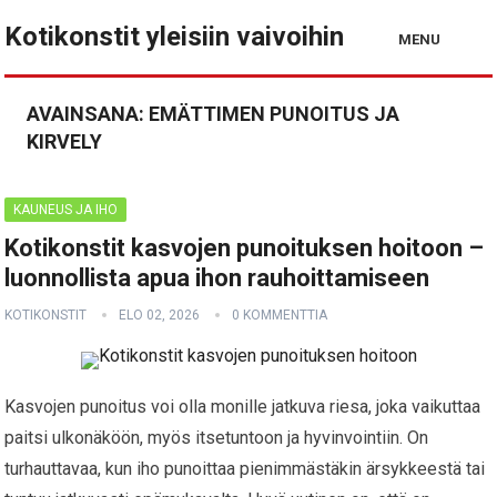
Kotikonstit yleisiin vaivoihin
MENU
AVAINSANA:
EMÄTTIMEN PUNOITUS JA
KIRVELY
KAUNEUS JA IHO
Kotikonstit kasvojen punoituksen hoitoon –
luonnollista apua ihon rauhoittamiseen
KOTIKONSTIT
ELO 02, 2026
0 KOMMENTTIA
Kasvojen punoitus voi olla monille jatkuva riesa, joka vaikuttaa
paitsi ulkonäköön, myös itsetuntoon ja hyvinvointiin. On
turhauttavaa, kun iho punoittaa pienimmästäkin ärsykkeestä tai