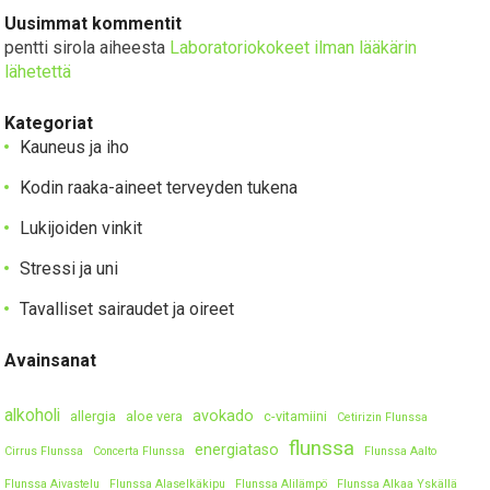
Uusimmat kommentit
pentti sirola
aiheesta
Laboratoriokokeet ilman lääkärin
lähetettä
Kategoriat
Kauneus ja iho
Kodin raaka-aineet terveyden tukena
Lukijoiden vinkit
Stressi ja uni
Tavalliset sairaudet ja oireet
Avainsanat
alkoholi
avokado
allergia
aloe vera
c-vitamiini
Cetirizin Flunssa
flunssa
energiataso
Cirrus Flunssa
Concerta Flunssa
Flunssa Aalto
Flunssa Aivastelu
Flunssa Alaselkäkipu
Flunssa Alilämpö
Flunssa Alkaa Yskällä