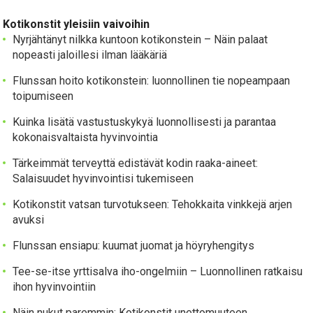
Kotikonstit yleisiin vaivoihin
Nyrjähtänyt nilkka kuntoon kotikonstein – Näin palaat
nopeasti jaloillesi ilman lääkäriä
Flunssan hoito kotikonstein: luonnollinen tie nopeampaan
toipumiseen
Kuinka lisätä vastustuskykyä luonnollisesti ja parantaa
kokonaisvaltaista hyvinvointia
Tärkeimmät terveyttä edistävät kodin raaka-aineet:
Salaisuudet hyvinvointisi tukemiseen
Kotikonstit vatsan turvotukseen: Tehokkaita vinkkejä arjen
avuksi
Flunssan ensiapu: kuumat juomat ja höyryhengitys
Tee-se-itse yrttisalva iho-ongelmiin – Luonnollinen ratkaisu
ihon hyvinvointiin
Näin nukut paremmin: Kotikonstit unettomuuteen