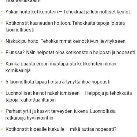
ihoa tehokkaasti
Yskän hoito kotikonstein – Tehokkaat ja luonnolliset keinot
Kotikonstit kauneuden hoitoon: Tehokkaita tapoja loistaa
luonnollisesti
Niskakipu hoito: Tehokkaimmat keinot kivun lievitykseen
Flunssa? Näin helpotat oloa kotikonstein helposti ja nopeasti
Kuinka päästä eroon mustapäistä kotikonstein ilman
kemikaaleja
5 luonnollista tapaa hoitaa ärtynyttä ihoa nopeasti
Luonnolliset keinot nukahtamiseen – Helppoja ja tehokkaita
tapoja rauhoittua iltaisin
Parhaat yrtit ja kasvit terveyden tukena: Luonnollisia
ratkaisuja hyvinvointiin
Kotikonstit kipeälle kurkulle – mikä auttaa nopeasti?