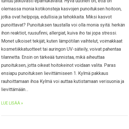
tuntuu jatkuvasti epämukavalta. Hyvä uutinen on, että on
olemassa monia kotikonsteja kasvojen punoituksen hoitoon,
jotka ovat helppoja, edullisia ja tehokkaita. Miksi kasvot
punoittavat? Punoituksen taustalla voi olla monia syitä: herkän
ihon reaktiot, ruusufinni, allergiat, kuiva iho tai jopa stressi.
Monet ulkoiset tekijät, kuten lämpötilan vaihtelut, voimakkaat
kosmetiikkatuotteet tai auringon UV-säteily, voivat pahentaa
tilannetta. Ensin on tärkeää tunnistaa, mikä aiheuttaa
punoituksen, jotta oikeat hoitokeinot voidaan valita. Paras
ensiapu punoituksen lievittämiseen 1. Kylmä pakkaus
rauhoittamaan ihoa Kylmä voi auttaa kutistamaan verisuonia ja
lievittämään…
LUE LISÄÄ »