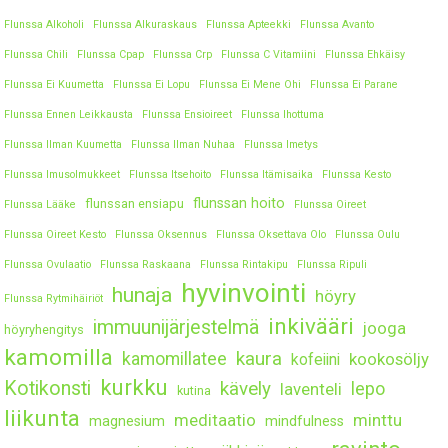
Flunssa Alkoholi
Flunssa Alkuraskaus
Flunssa Apteekki
Flunssa Avanto
Flunssa Chili
Flunssa Cpap
Flunssa Crp
Flunssa C Vitamiini
Flunssa Ehkäisy
Flunssa Ei Kuumetta
Flunssa Ei Lopu
Flunssa Ei Mene Ohi
Flunssa Ei Parane
Flunssa Ennen Leikkausta
Flunssa Ensioireet
Flunssa Ihottuma
Flunssa Ilman Kuumetta
Flunssa Ilman Nuhaa
Flunssa Imetys
Flunssa Imusolmukkeet
Flunssa Itsehoito
Flunssa Itämisaika
Flunssa Kesto
flunssan hoito
flunssan ensiapu
Flunssa Lääke
Flunssa Oireet
Flunssa Oireet Kesto
Flunssa Oksennus
Flunssa Oksettava Olo
Flunssa Oulu
Flunssa Ovulaatio
Flunssa Raskaana
Flunssa Rintakipu
Flunssa Ripuli
hyvinvointi
hunaja
höyry
Flunssa Rytmihäiriöt
inkivääri
immuunijärjestelmä
jooga
höyryhengitys
kamomilla
kaura
kamomillatee
kookosöljy
kofeiini
kurkku
Kotikonsti
kävely
lepo
laventeli
kutina
liikunta
meditaatio
minttu
magnesium
mindfulness