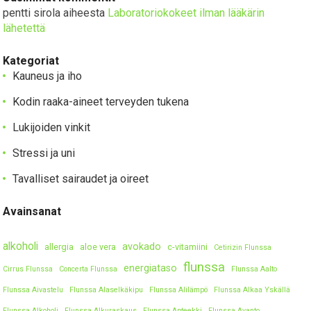
pentti sirola
aiheesta
Laboratoriokokeet ilman lääkärin
lähetettä
Kategoriat
Kauneus ja iho
Kodin raaka-aineet terveyden tukena
Lukijoiden vinkit
Stressi ja uni
Tavalliset sairaudet ja oireet
Avainsanat
alkoholi
avokado
allergia
aloe vera
c-vitamiini
Cetirizin Flunssa
flunssa
energiataso
Cirrus Flunssa
Concerta Flunssa
Flunssa Aalto
Flunssa Aivastelu
Flunssa Alaselkäkipu
Flunssa Alilämpö
Flunssa Alkaa Yskällä
Flunssa Alkoholi
Flunssa Alkuraskaus
Flunssa Apteekki
Flunssa Avanto