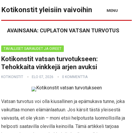
Kotikonstit yleisiin vaivoihin
MENU
AVAINSANA:
CUPLATON VATSAN TURVOTUS
TAVALLISET SAIRAUDET JA OIREET
Kotikonstit vatsan turvotukseen:
Tehokkaita vinkkejä arjen avuksi
KOTIKONSTIT
ELO 07, 2026
0 KOMMENTTIA
Vatsan turvotus voi olla kiusallinen ja epämukava tunne, joka
vaikuttaa monen elämänlaatuun. Jos kärsit tästä yleisestä
vaivasta, et ole yksin – moni etsii helpotusta luonnollisilla ja
helposti saatavilla olevilla keinoilla. Tämä artikkeli tarjoaa