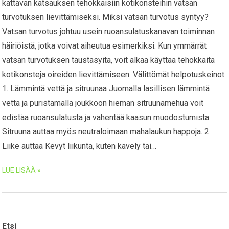
kattavan katsauksen tehokkaisiin kotikonsteihin vatsan
turvotuksen lievittämiseksi. Miksi vatsan turvotus syntyy?
Vatsan turvotus johtuu usein ruoansulatuskanavan toiminnan
häiriöistä, jotka voivat aiheutua esimerkiksi: Kun ymmärrät
vatsan turvotuksen taustasyitä, voit alkaa käyttää tehokkaita
kotikonsteja oireiden lievittämiseen. Välittömät helpotuskeinot
1. Lämmintä vettä ja sitruunaa Juomalla lasillisen lämmintä
vettä ja puristamalla joukkoon hieman sitruunamehua voit
edistää ruoansulatusta ja vähentää kaasun muodostumista.
Sitruuna auttaa myös neutraloimaan mahalaukun happoja. 2.
Liike auttaa Kevyt liikunta, kuten kävely tai…
LUE LISÄÄ »
Etsi