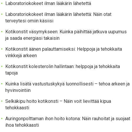
Laboratoriokokeet ilman lääkärin lähetettä
Laboratoriokokeet ilman lääkärin lähetettä: Näin otat
terveytesi omiin käsiisi
Kotikonstit väsymykseen: Kuinka päihittää jatkuva uupumus
ja saada energiasi takaisin
Kotikonstit äänen palauttamiseksi: Helppoja ja tehokkaita
vinkkejä arkeen
Kotikonstit kolesterolin hallintaan: helppoja ja tehokkaita
tapoja
Kuinka lisätä vastustuskykyä luonnollisesti – tehoa arkeen ja
hyvinvointiin
Selkäkipu hoito kotikonsti – Näin voit lievittää kipua
tehokkaasti
Auringonpolttaman ihon hoito kotona: Näin rauhoitat ja suojaat
ihoa tehokkaasti