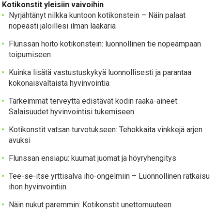
Kotikonstit yleisiin vaivoihin
Nyrjähtänyt nilkka kuntoon kotikonstein – Näin palaat
nopeasti jaloillesi ilman lääkäriä
Flunssan hoito kotikonstein: luonnollinen tie nopeampaan
toipumiseen
Kuinka lisätä vastustuskykyä luonnollisesti ja parantaa
kokonaisvaltaista hyvinvointia
Tärkeimmät terveyttä edistävät kodin raaka-aineet:
Salaisuudet hyvinvointisi tukemiseen
Kotikonstit vatsan turvotukseen: Tehokkaita vinkkejä arjen
avuksi
Flunssan ensiapu: kuumat juomat ja höyryhengitys
Tee-se-itse yrttisalva iho-ongelmiin – Luonnollinen ratkaisu
ihon hyvinvointiin
Näin nukut paremmin: Kotikonstit unettomuuteen