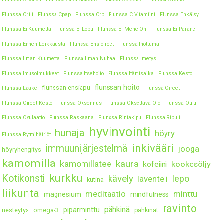
Flunssa Chili
Flunssa Cpap
Flunssa Crp
Flunssa C Vitamiini
Flunssa Ehkäisy
Flunssa Ei Kuumetta
Flunssa Ei Lopu
Flunssa Ei Mene Ohi
Flunssa Ei Parane
Flunssa Ennen Leikkausta
Flunssa Ensioireet
Flunssa Ihottuma
Flunssa Ilman Kuumetta
Flunssa Ilman Nuhaa
Flunssa Imetys
Flunssa Imusolmukkeet
Flunssa Itsehoito
Flunssa Itämisaika
Flunssa Kesto
flunssan hoito
flunssan ensiapu
Flunssa Lääke
Flunssa Oireet
Flunssa Oireet Kesto
Flunssa Oksennus
Flunssa Oksettava Olo
Flunssa Oulu
Flunssa Ovulaatio
Flunssa Raskaana
Flunssa Rintakipu
Flunssa Ripuli
hyvinvointi
hunaja
höyry
Flunssa Rytmihäiriöt
inkivääri
immuunijärjestelmä
jooga
höyryhengitys
kamomilla
kaura
kamomillatee
kookosöljy
kofeiini
kurkku
Kotikonsti
kävely
lepo
laventeli
kutina
liikunta
meditaatio
minttu
magnesium
mindfulness
ravinto
pähkinä
piparminttu
nesteytys
omega-3
pähkinät