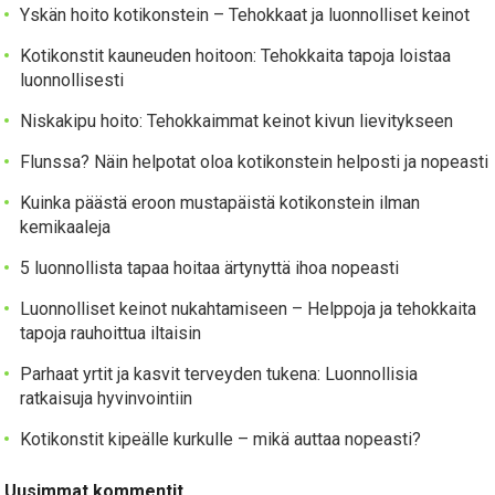
Yskän hoito kotikonstein – Tehokkaat ja luonnolliset keinot
Kotikonstit kauneuden hoitoon: Tehokkaita tapoja loistaa
luonnollisesti
Niskakipu hoito: Tehokkaimmat keinot kivun lievitykseen
Flunssa? Näin helpotat oloa kotikonstein helposti ja nopeasti
Kuinka päästä eroon mustapäistä kotikonstein ilman
kemikaaleja
5 luonnollista tapaa hoitaa ärtynyttä ihoa nopeasti
Luonnolliset keinot nukahtamiseen – Helppoja ja tehokkaita
tapoja rauhoittua iltaisin
Parhaat yrtit ja kasvit terveyden tukena: Luonnollisia
ratkaisuja hyvinvointiin
Kotikonstit kipeälle kurkulle – mikä auttaa nopeasti?
Uusimmat kommentit