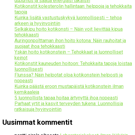
uupumus ja saada energiasi takaisin
Kotikonstit kolesterolin hallintaan: helppoja ja tehokkaita
tapoja
Kuinka lisätä vastustuskykyä luonnollisesti – tehoa
arkeen ja hyvinvointiin
Selkäkipu hoito kotikonsti – Näin voit lievittää kipua
tehokkaasti
Auringonpolttaman ihon hoito kotona: Näin rauhoitat ja
suojaat ihoa tehokkaasti
Yskän hoito kotikonstein – Tehokkaat ja luonnolliset
keinot
Kotikonstit kauneuden hoitoon: Tehokkaita tapoja loistaa
luonnollisesti
Flunssa? Näin helpotat oloa kotikonstein helposti ja
nopeasti
Kuinka päästä eroon mustapäistä kotikonstein ilman
kemikaaleja
5 luonnollista tapaa hoitaa ärtynyttä ihoa nopeasti
Parhaat yrtit ja kasvit terveyden tukena: Luonnollisia
ratkaisuja hyvinvointiin
Uusimmat kommentit