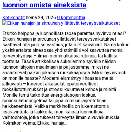
luonnon omista aineksista
Kotikonstit
heinä 24, 2026
0 kommenttia
Etsitkö helppoa ja luonnollista tapaa parantaa hyvinvointiasi?
Etikan, hunajan ja sitruunan yllättävät terveysvaikutukset
saattavat olla juuri se vastaus, jota olet kaivannut. Nämä kolme
yksinkertaista ainesosaa yhdistämällä voi saavuttaa monia
terveyshyötyjä – ilman monimutkaisia rutiineja tai kalliita
tuotteita. Tässä artikkelissa sukellamme syvälle näiden
luonnon lahjojen maailmaan ja paljastamme, miksi ne
ansaitsevat paikan jokaisen ruokakaapissa. Miksi hyvinvointi
on monille haaste? Moderni elämäntyyli haastaa meitä
jatkuvasti – kiireiset aikataulut, epäterveelliset
ruokailutottumukset ja stressi kuluttavat kehoa ja mieltä.
Monille tämä tarkoittaa energiatasojen laskua,
ruoansulatusongelmia tai jopa immuunijärjestelmän
heikkenemistä. Vaikka markkinoilla on lukemattomia
lisäravinteita ja lääkkeitä, moni kaipaa luonnollisia
vaihtoehtoja, jotka tukevat terveyttä ilman sivuvaikutuksia.
Kolmikon voima: Etikka, hunaja…