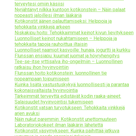
terveytesi omiin käsiisi
Nyrjähtänyt nilkka kuntoon kotikonstein – Näin palaat
nopeasti jaloillesi ilman lääkäriä
Kotikonstit äänen palauttamiseksi: Helppoja ja
tehokkaita vinkkejä arkeen
Niskakipu hoito: Tehokkaimmat keinot kivun lievitykseen
Luonnolliset keinot nukahtamiseen – Helppoja ja
tehokkaita tapoja rauhoittua iltaisin
Luonnolliset naamiot kasvoille: hunaja, jogurtti ja kurkku
Flunssan ensiapu: kuumat juomat ja höyryhengitys
Tee-se-itse yrttisalva iho-ongelmiin – Luonnollinen
ratkaisu ihon hyvinvointiin
Flunssan hoito kotikonstein: luonnollinen tie
nopeampaan toipumiseen
Kuinka lisätä vastustuskykyä luonnollisesti ja parantaa
kokonaisvaltaista hyvinvointia
Tärkeimmät terveyttä edistävät kodin raaka-aineet:
Salaisuudet hyvinvointisi tukemiseen
Kotikonstit vatsan turvotukseen: Tehokkaita vinkkejä
arjen avuksi
Näin nukut paremmin: Kotikonstit unettomuuteen
Laboratoriokokeet ilman lääkärin lähetettä
Kotikonstit väsymykseen: Kuinka päihittää jatkuva