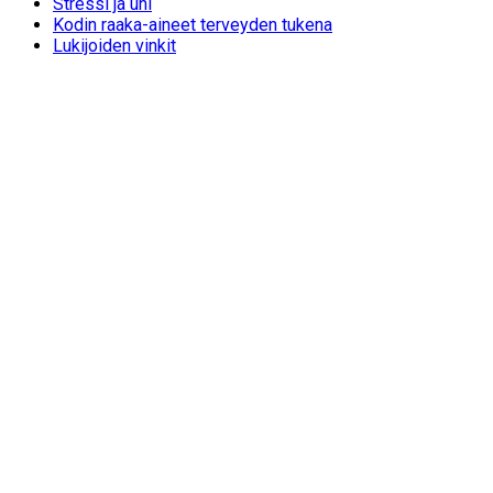
Stressi ja uni
Kodin raaka-aineet terveyden tukena
Lukijoiden vinkit