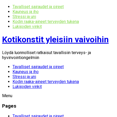
Tavalliset sairaudet ja oireet
Kauneus ja iho
Stressi ja uni
Kodin raaka-aineet terveyden tukena
Lukijoiden vinkit
Kotikonstit yleisiin vaivoihin
Löydä luonnolliset ratkaisut tavallisiin terveys- ja
hyvinvointiongelmiin
Tavalliset sairaudet ja oireet
Kauneus ja iho
Stressi ja uni
Kodin raaka-aineet terveyden tukena
Lukijoiden vinkit
Menu
Pages
Tavalliset sairaudet ja oireet