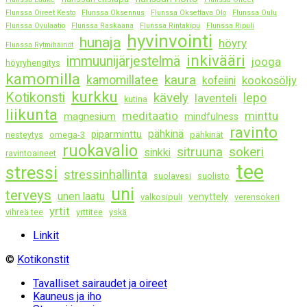
Flunssa Oireet Kesto
Flunssa Oksennus
Flunssa Oksettava Olo
Flunssa Oulu
Flunssa Ovulaatio
Flunssa Raskaana
Flunssa Rintakipu
Flunssa Ripuli
hyvinvointi
hunaja
höyry
Flunssa Rytmihäiriöt
inkivääri
immuunijärjestelmä
jooga
höyryhengitys
kamomilla
kaura
kamomillatee
kookosöljy
kofeiini
kurkku
Kotikonsti
kävely
lepo
laventeli
kutina
liikunta
meditaatio
minttu
magnesium
mindfulness
ravinto
pähkinä
piparminttu
nesteytys
omega-3
pähkinät
ruokavalio
sitruuna
sokeri
sinkki
ravintoaineet
tee
stressi
stressinhallinta
suolavesi
suolisto
uni
terveys
unen laatu
venyttely
valkosipuli
verensokeri
yrtit
vihreä tee
yrttitee
yskä
Linkit
©
Kotikonstit
Tavalliset sairaudet ja oireet
Kauneus ja iho