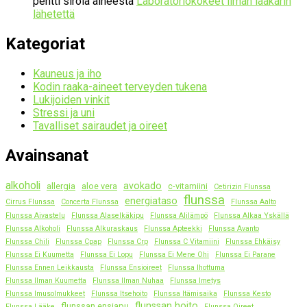
pentti sirola
aiheesta
Laboratoriokokeet ilman lääkärin
lähetettä
Kategoriat
Kauneus ja iho
Kodin raaka-aineet terveyden tukena
Lukijoiden vinkit
Stressi ja uni
Tavalliset sairaudet ja oireet
Avainsanat
alkoholi
avokado
allergia
aloe vera
c-vitamiini
Cetirizin Flunssa
flunssa
energiataso
Cirrus Flunssa
Concerta Flunssa
Flunssa Aalto
Flunssa Aivastelu
Flunssa Alaselkäkipu
Flunssa Alilämpö
Flunssa Alkaa Yskällä
Flunssa Alkoholi
Flunssa Alkuraskaus
Flunssa Apteekki
Flunssa Avanto
Flunssa Chili
Flunssa Cpap
Flunssa Crp
Flunssa C Vitamiini
Flunssa Ehkäisy
Flunssa Ei Kuumetta
Flunssa Ei Lopu
Flunssa Ei Mene Ohi
Flunssa Ei Parane
Flunssa Ennen Leikkausta
Flunssa Ensioireet
Flunssa Ihottuma
Flunssa Ilman Kuumetta
Flunssa Ilman Nuhaa
Flunssa Imetys
Flunssa Imusolmukkeet
Flunssa Itsehoito
Flunssa Itämisaika
Flunssa Kesto
flunssan hoito
flunssan ensiapu
Flunssa Lääke
Flunssa Oireet