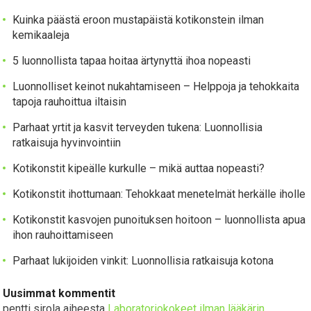
Kuinka päästä eroon mustapäistä kotikonstein ilman
kemikaaleja
5 luonnollista tapaa hoitaa ärtynyttä ihoa nopeasti
Luonnolliset keinot nukahtamiseen – Helppoja ja tehokkaita
tapoja rauhoittua iltaisin
Parhaat yrtit ja kasvit terveyden tukena: Luonnollisia
ratkaisuja hyvinvointiin
Kotikonstit kipeälle kurkulle – mikä auttaa nopeasti?
Kotikonstit ihottumaan: Tehokkaat menetelmät herkälle iholle
Kotikonstit kasvojen punoituksen hoitoon – luonnollista apua
ihon rauhoittamiseen
Parhaat lukijoiden vinkit: Luonnollisia ratkaisuja kotona
Uusimmat kommentit
pentti sirola
aiheesta
Laboratoriokokeet ilman lääkärin