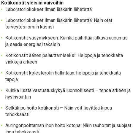
Kotikonstit yleisiin vaivoihin
Laboratoriokokeet ilman lääkärin lähetettä
Laboratoriokokeet ilman lääkärin lähetettä: Näin otat
terveytesi omiin käsiisi
Kotikonstit väsymykseen: Kuinka päihittää jatkuva uupumus
ja saada energiasi takaisin
Kotikonstit äänen palauttamiseksi: Helppoja ja tehokkaita
vinkkejä arkeen
Kotikonstit kolesterolin hallintaan: helppoja ja tehokkaita
tapoja
Kuinka lisätä vastustuskykyä luonnollisesti – tehoa arkeen ja
hyvinvointiin
Selkäkipu hoito kotikonsti – Näin voit lievittää kipua
tehokkaasti
Auringonpolttaman ihon hoito kotona: Näin rauhoitat ja suojaat
ihoa tehokkaasti