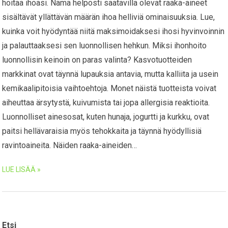
hoitaa ihoasi. Nämä helposti saatavilla olevat raaka-aineet
sisältävät yllättävän määrän ihoa helliviä ominaisuuksia. Lue,
kuinka voit hyödyntää niitä maksimoidaksesi ihosi hyvinvoinnin
ja palauttaaksesi sen luonnollisen hehkun. Miksi ihonhoito
luonnollisin keinoin on paras valinta? Kasvotuotteiden
markkinat ovat täynnä lupauksia antavia, mutta kalliita ja usein
kemikaalipitoisia vaihtoehtoja. Monet näistä tuotteista voivat
aiheuttaa ärsytystä, kuivumista tai jopa allergisia reaktioita.
Luonnolliset ainesosat, kuten hunaja, jogurtti ja kurkku, ovat
paitsi hellävaraisia myös tehokkaita ja täynnä hyödyllisiä
ravintoaineita. Näiden raaka-aineiden…
LUE LISÄÄ »
Etsi