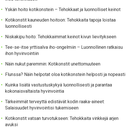
Yskän hoito kotikonstein – Tehokkaat ja luonnolliset keinot
Kotikonstit kauneuden hoitoon: Tehokkaita tapoja loistaa
luonnollisesti
Niskakipu hoito: Tehokkaimmat keinot kivun lievitykseen
Tee-se-itse yrttisalva iho-ongelmiin – Luonnollinen ratkaisu
ihon hyvinvointiin
Näin nukut paremmin: Kotikonstit unettomuuteen
Flunssa? Näin helpotat oloa kotikonstein helposti ja nopeasti
Kuinka lisätä vastustuskykyä luonnollisesti ja parantaa
kokonaisvaltaista hyvinvointia
Tärkeimmät terveyttä edistävät kodin raaka-aineet:
Salaisuudet hyvinvointisi tukemiseen
Kotikonstit vatsan turvotukseen: Tehokkaita vinkkejä arjen
avuksi