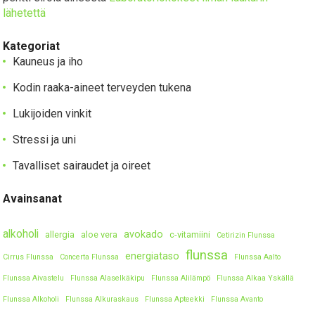
lähetettä
Kategoriat
Kauneus ja iho
Kodin raaka-aineet terveyden tukena
Lukijoiden vinkit
Stressi ja uni
Tavalliset sairaudet ja oireet
Avainsanat
alkoholi
avokado
allergia
aloe vera
c-vitamiini
Cetirizin Flunssa
flunssa
energiataso
Cirrus Flunssa
Concerta Flunssa
Flunssa Aalto
Flunssa Aivastelu
Flunssa Alaselkäkipu
Flunssa Alilämpö
Flunssa Alkaa Yskällä
Flunssa Alkoholi
Flunssa Alkuraskaus
Flunssa Apteekki
Flunssa Avanto