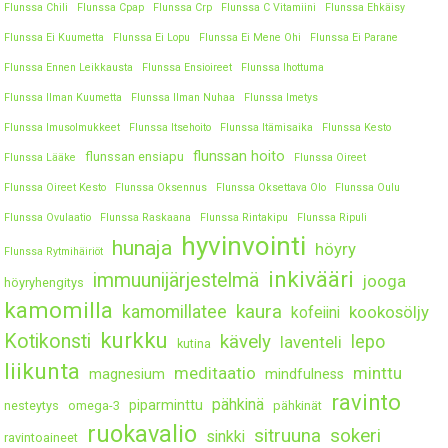
Flunssa Chili
Flunssa Cpap
Flunssa Crp
Flunssa C Vitamiini
Flunssa Ehkäisy
Flunssa Ei Kuumetta
Flunssa Ei Lopu
Flunssa Ei Mene Ohi
Flunssa Ei Parane
Flunssa Ennen Leikkausta
Flunssa Ensioireet
Flunssa Ihottuma
Flunssa Ilman Kuumetta
Flunssa Ilman Nuhaa
Flunssa Imetys
Flunssa Imusolmukkeet
Flunssa Itsehoito
Flunssa Itämisaika
Flunssa Kesto
flunssan hoito
flunssan ensiapu
Flunssa Lääke
Flunssa Oireet
Flunssa Oireet Kesto
Flunssa Oksennus
Flunssa Oksettava Olo
Flunssa Oulu
Flunssa Ovulaatio
Flunssa Raskaana
Flunssa Rintakipu
Flunssa Ripuli
hyvinvointi
hunaja
höyry
Flunssa Rytmihäiriöt
inkivääri
immuunijärjestelmä
jooga
höyryhengitys
kamomilla
kaura
kamomillatee
kookosöljy
kofeiini
kurkku
Kotikonsti
kävely
lepo
laventeli
kutina
liikunta
meditaatio
minttu
magnesium
mindfulness
ravinto
pähkinä
piparminttu
nesteytys
omega-3
pähkinät
ruokavalio
sitruuna
sokeri
sinkki
ravintoaineet