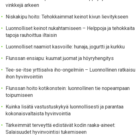
vinkkejä arkeen
Niskakipu hoito: Tehokkaimmat keinot kivun lievitykseen
Luonnolliset keinot nukahtamiseen – Helppoja ja tehokkaita
tapoja rauhoittua iltaisin
Luonnolliset naamiot kasvoille: hunaja, jogurtti ja kurkku
Flunssan ensiapu: kuumat juomat ja höyryhengitys
Tee-se-itse yrttisalva iho-ongelmiin – Luonnollinen ratkaisu
ihon hyvinvointiin
Flunssan hoito kotikonstein: luonnollinen tie nopeampaan
toipumiseen
Kuinka lisätä vastustuskykyä luonnollisesti ja parantaa
kokonaisvaltaista hyvinvointia
Tärkeimmät terveyttä edistävät kodin raaka-aineet:
Salaisuudet hyvinvointisi tukemiseen