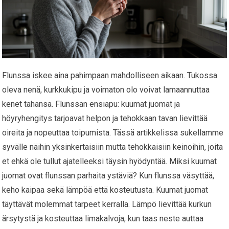
Flunssa iskee aina pahimpaan mahdolliseen aikaan. Tukossa
oleva nenä, kurkkukipu ja voimaton olo voivat lamaannuttaa
kenet tahansa. Flunssan ensiapu: kuumat juomat ja
höyryhengitys tarjoavat helpon ja tehokkaan tavan lievittää
oireita ja nopeuttaa toipumista. Tässä artikkelissa sukellamme
syvälle näihin yksinkertaisiin mutta tehokkaisiin keinoihin, joita
et ehkä ole tullut ajatelleeksi täysin hyödyntää. Miksi kuumat
juomat ovat flunssan parhaita ystäviä? Kun flunssa väsyttää,
keho kaipaa sekä lämpöä että kosteutusta. Kuumat juomat
täyttävät molemmat tarpeet kerralla. Lämpö lievittää kurkun
ärsytystä ja kosteuttaa limakalvoja, kun taas neste auttaa