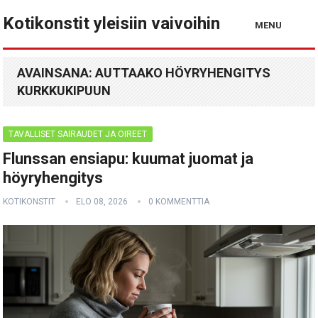
Kotikonstit yleisiin vaivoihin
MENU
AVAINSANA:
AUTTAAKO HÖYRYHENGITYS
KURKKUKIPUUN
TAVALLISET SAIRAUDET JA OIREET
Flunssan ensiapu: kuumat juomat ja
höyryhengitys
KOTIKONSTIT
ELO 08, 2026
0 KOMMENTTIA