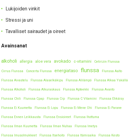
Lukijoiden vinkit
Stressi ja uni
Tavalliset sairaudet ja oireet
Avainsanat
alkoholi
avokado
allergia
aloe vera
c-vitamiini
Cetirizin Flunssa
flunssa
energiataso
Cirrus Flunssa
Concerta Flunssa
Flunssa Aalto
Flunssa Aivastelu
Flunssa Alaselkäkipu
Flunssa Alilämpö
Flunssa Alkaa Yskällä
Flunssa Alkoholi
Flunssa Alkuraskaus
Flunssa Apteekki
Flunssa Avanto
Flunssa Chili
Flunssa Cpap
Flunssa Crp
Flunssa C Vitamiini
Flunssa Ehkäisy
Flunssa Ei Kuumetta
Flunssa Ei Lopu
Flunssa Ei Mene Ohi
Flunssa Ei Parane
Flunssa Ennen Leikkausta
Flunssa Ensioireet
Flunssa Ihottuma
Flunssa Ilman Kuumetta
Flunssa Ilman Nuhaa
Flunssa Imetys
Flunssa Imusolmukkeet
Flunssa Itsehoito
Flunssa Itämisaika
Flunssa Kesto