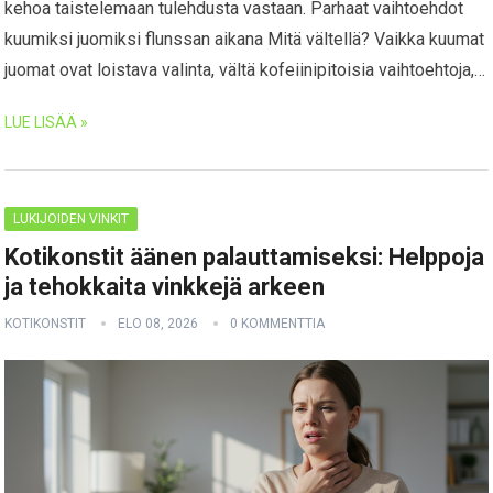
kehoa taistelemaan tulehdusta vastaan. Parhaat vaihtoehdot
kuumiksi juomiksi flunssan aikana Mitä vältellä? Vaikka kuumat
juomat ovat loistava valinta, vältä kofeiinipitoisia vaihtoehtoja,…
LUE LISÄÄ »
LUKIJOIDEN VINKIT
Kotikonstit äänen palauttamiseksi: Helppoja
ja tehokkaita vinkkejä arkeen
KOTIKONSTIT
ELO 08, 2026
0 KOMMENTTIA