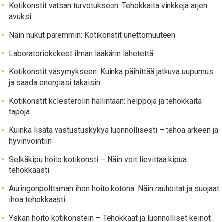
Kotikonstit vatsan turvotukseen: Tehokkaita vinkkejä arjen
avuksi
Näin nukut paremmin: Kotikonstit unettomuuteen
Laboratoriokokeet ilman lääkärin lähetettä
Kotikonstit väsymykseen: Kuinka päihittää jatkuva uupumus
ja saada energiasi takaisin
Kotikonstit kolesterolin hallintaan: helppoja ja tehokkaita
tapoja
Kuinka lisätä vastustuskykyä luonnollisesti – tehoa arkeen ja
hyvinvointiin
Selkäkipu hoito kotikonsti – Näin voit lievittää kipua
tehokkaasti
Auringonpolttaman ihon hoito kotona: Näin rauhoitat ja suojaat
ihoa tehokkaasti
Yskän hoito kotikonstein – Tehokkaat ja luonnolliset keinot