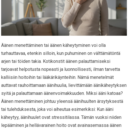
Äänen menettäminen tai äänen käheytyminen voi olla
turhauttavaa, etenkin silloin, kun puhuminen on välttämätöntä
arjen tai töiden takia. Kotikonstit äänen palauttamiseksi
tarjoavat helpotusta nopeasti ja luonnollisesti, ilman tarvetta
kalliisiin hoitoihin tai lääkärikäynteihin. Nämä menetelmät
auttavat rauhoittamaan äänihuulia, lievittämään äänikäheytyksen
syitä ja palauttamaan äänenvoimakkuuden. Miksi ääni katoaa?
Äänen menettäminen johtuu yleensä äänihuulten ärsytyksestä
tai tulehduksesta, joka voi aiheutua esimerkiksi: Kun ääni
käheytyy, äänihuulet ovat stressitilassa. Tämän vuoksi niiden
lepääminen ja hellävarainen hoito ovat avainasemassa äänen