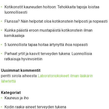
Kotikonstit kauneuden hoitoon: Tehokkaita tapoja loistaa
luonnollisesti
Flunssa? Näin helpotat oloa kotikonstein helposti ja nopeasti
Kuinka päästä eroon mustapäistä kotikonstein ilman
kemikaaleja
5 luonnollista tapaa hoitaa ärtynyttä ihoa nopeasti
Parhaat yrtit ja kasvit terveyden tukena: Luonnollisia
ratkaisuja hyvinvointiin
Uusimmat kommentit
pentti sirola
aiheesta
Laboratoriokokeet ilman lääkärin
lähetettä
Kategoriat
Kauneus ja iho
Kodin raaka-aineet terveyden tukena