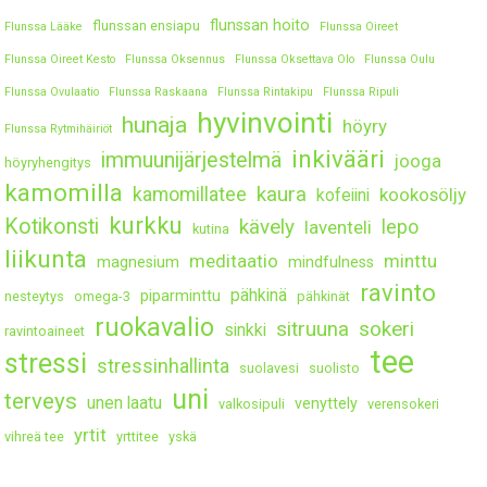
flunssan hoito
flunssan ensiapu
Flunssa Lääke
Flunssa Oireet
Flunssa Oireet Kesto
Flunssa Oksennus
Flunssa Oksettava Olo
Flunssa Oulu
Flunssa Ovulaatio
Flunssa Raskaana
Flunssa Rintakipu
Flunssa Ripuli
hyvinvointi
hunaja
höyry
Flunssa Rytmihäiriöt
inkivääri
immuunijärjestelmä
jooga
höyryhengitys
kamomilla
kaura
kamomillatee
kookosöljy
kofeiini
kurkku
Kotikonsti
kävely
lepo
laventeli
kutina
liikunta
meditaatio
minttu
magnesium
mindfulness
ravinto
pähkinä
piparminttu
nesteytys
omega-3
pähkinät
ruokavalio
sitruuna
sokeri
sinkki
ravintoaineet
tee
stressi
stressinhallinta
suolavesi
suolisto
uni
terveys
unen laatu
venyttely
valkosipuli
verensokeri
yrtit
vihreä tee
yrttitee
yskä