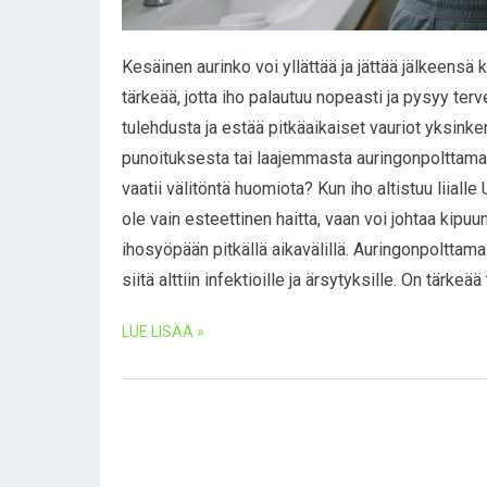
Kesäinen aurinko voi yllättää ja jättää jälkeensä
tärkeää, jotta iho palautuu nopeasti ja pysyy terv
tulehdusta ja estää pitkäaikaiset vauriot yksinker
punoituksesta tai laajemmasta auringonpolttamast
vaatii välitöntä huomiota? Kun iho altistuu liiall
ole vain esteettinen haitta, vaan voi johtaa kipu
ihosyöpään pitkällä aikavälillä. Auringonpoltta
siitä alttiin infektioille ja ärsytyksille. On tärkeää
LUE LISÄÄ »