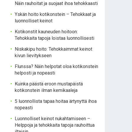
Näin rauhoitat ja suojaat ihoa tehokkaasti
Yskän hoito kotikonstein – Tehokkaat ja
luonnolliset keinot
Kotikonstit kauneuden hoitoon:
Tehokkaita tapoja loistaa luonnollisesti
Niskakipu hoito: Tehokkaimmat keinot
kivun lievitykseen
Flunssa? Näin helpotat oloa kotikonstein
helposti ja nopeasti
Kuinka päästä eroon mustapäistä
kotikonstein ilman kemikaaleja
5 luonnollista tapaa hoitaa ärtynyttä ihoa
nopeasti
Luonnolliset keinot nukahtamiseen –
Helppoja ja tehokkaita tapoja rauhoittua
iltaisin