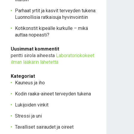
Parhaat yrtit ja kasvit terveyden tukena:
Luonnollisia ratkaisuja hyvinvointiin
Kotikonstit kipeälle kurkulle – mikä
auttaa nopeasti?
Uusimmat kommentit
pentti sirola
aiheesta
Laboratoriokokeet
ilman lääkärin lähetettä
Kategoriat
Kauneus ja iho
Kodin raaka-aineet terveyden tukena
Lukijoiden vinkit
Stressi ja uni
Tavalliset sairaudet ja oireet