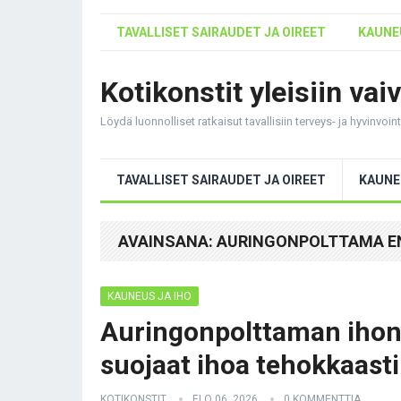
TAVALLISET SAIRAUDET JA OIREET
KAUNEU
Kotikonstit yleisiin vai
Löydä luonnolliset ratkaisut tavallisiin terveys- ja hyvinvoi
TAVALLISET SAIRAUDET JA OIREET
KAUNE
AVAINSANA:
AURINGONPOLTTAMA E
KAUNEUS JA IHO
Auringonpolttaman ihon 
suojaat ihoa tehokkaasti
KOTIKONSTIT
ELO 06, 2026
0 KOMMENTTIA