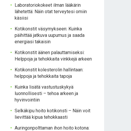
Laboratoriokokeet ilman lääkärin
lähetettä: Näin otat terveytesi omiin
käsiisi
Kotikonstit väsymykseen: Kuinka
päihittää jatkuva uupumus ja saada
energiasi takaisin
Kotikonstit äänen palauttamiseksi:
Helppoja ja tehokkaita vinkkejä arkeen
Kotikonstit kolesterolin hallintaan:
helppoja ja tehokkaita tapoja
Kuinka lisätä vastustuskykyä
luonnollisesti – tehoa arkeen ja
hyvinvointiin
Selkäkipu hoito kotikonsti – Näin voit
lievittää kipua tehokkaasti
Auringonpolttaman ihon hoito kotona: