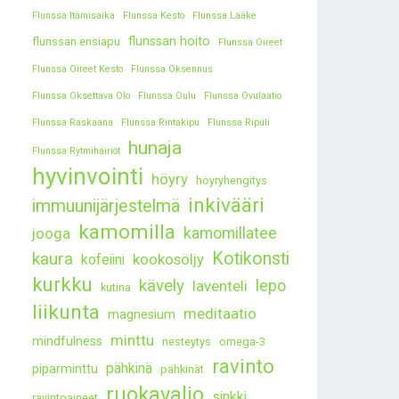
Flunssa Itämisaika
Flunssa Kesto
Flunssa Lääke
flunssan hoito
flunssan ensiapu
Flunssa Oireet
Flunssa Oireet Kesto
Flunssa Oksennus
Flunssa Oksettava Olo
Flunssa Oulu
Flunssa Ovulaatio
Flunssa Raskaana
Flunssa Rintakipu
Flunssa Ripuli
hunaja
Flunssa Rytmihäiriöt
hyvinvointi
höyry
höyryhengitys
inkivääri
immuunijärjestelmä
kamomilla
kamomillatee
jooga
kaura
Kotikonsti
kookosöljy
kofeiini
kurkku
kävely
lepo
laventeli
kutina
liikunta
meditaatio
magnesium
minttu
mindfulness
nesteytys
omega-3
ravinto
pähkinä
piparminttu
pähkinät
ruokavalio
sinkki
ravintoaineet