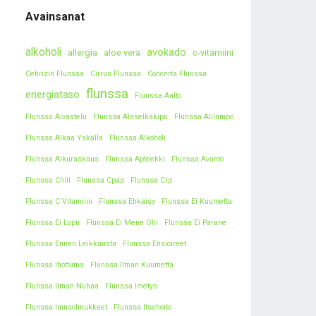
Avainsanat
alkoholi
avokado
allergia
aloe vera
c-vitamiini
Cetirizin Flunssa
Cirrus Flunssa
Concerta Flunssa
flunssa
energiataso
Flunssa Aalto
Flunssa Aivastelu
Flunssa Alaselkäkipu
Flunssa Alilämpö
Flunssa Alkaa Yskällä
Flunssa Alkoholi
Flunssa Alkuraskaus
Flunssa Apteekki
Flunssa Avanto
Flunssa Chili
Flunssa Cpap
Flunssa Crp
Flunssa C Vitamiini
Flunssa Ehkäisy
Flunssa Ei Kuumetta
Flunssa Ei Lopu
Flunssa Ei Mene Ohi
Flunssa Ei Parane
Flunssa Ennen Leikkausta
Flunssa Ensioireet
Flunssa Ihottuma
Flunssa Ilman Kuumetta
Flunssa Ilman Nuhaa
Flunssa Imetys
Flunssa Imusolmukkeet
Flunssa Itsehoito