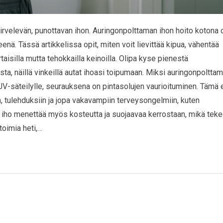
 kirvelevän, punottavan ihon. Auringonpolttaman ihon hoito kotona 
eenä. Tässä artikkelissa opit, miten voit lievittää kipua, vähentää
taisilla mutta tehokkailla keinoilla. Olipa kyse pienestä
a, näillä vinkeillä autat ihoasi toipumaan. Miksi auringonpoltta
e UV-säteilylle, seurauksena on pintasolujen vaurioituminen. Tämä 
un, tulehduksiin ja jopa vakavampiin terveysongelmiin, kuten
ma iho menettää myös kosteutta ja suojaavaa kerrostaan, mikä tek
 toimia heti,…