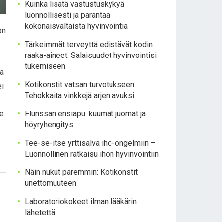
Kuinka lisätä vastustuskykyä
luonnollisesti ja parantaa
kokonaisvaltaista hyvinvointia
on
Tärkeimmät terveyttä edistävät kodin
raaka-aineet: Salaisuudet hyvinvointisi
tukemiseen
ma
Kotikonstit vatsan turvotukseen:
ei
Tehokkaita vinkkejä arjen avuksi
ee
Flunssan ensiapu: kuumat juomat ja
höyryhengitys
Tee-se-itse yrttisalva iho-ongelmiin –
Luonnollinen ratkaisu ihon hyvinvointiin
Näin nukut paremmin: Kotikonstit
unettomuuteen
Laboratoriokokeet ilman lääkärin
lähetettä