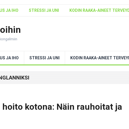
S JA IHO
STRESSI JA UNI
KODIN RAAKA-AINEET TERVEY
voihin
ntiongelmiin
US JA IHO
STRESSI JA UNI
KODIN RAAKA-AINEET TERVE
NGLANNIKSI
hoito kotona: Näin rauhoitat ja