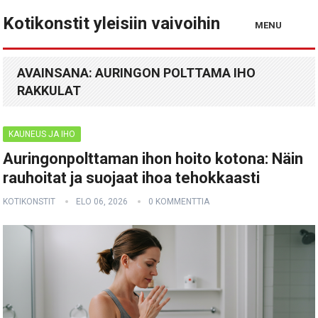
Kotikonstit yleisiin vaivoihin
MENU
AVAINSANA:
AURINGON POLTTAMA IHO
RAKKULAT
KAUNEUS JA IHO
Auringonpolttaman ihon hoito kotona: Näin
rauhoitat ja suojaat ihoa tehokkaasti
KOTIKONSTIT
ELO 06, 2026
0 KOMMENTTIA