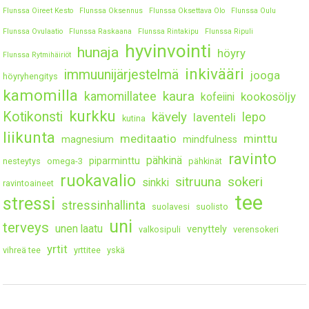
Flunssa Oireet Kesto
Flunssa Oksennus
Flunssa Oksettava Olo
Flunssa Oulu
Flunssa Ovulaatio
Flunssa Raskaana
Flunssa Rintakipu
Flunssa Ripuli
hyvinvointi
hunaja
höyry
Flunssa Rytmihäiriöt
inkivääri
immuunijärjestelmä
jooga
höyryhengitys
kamomilla
kaura
kamomillatee
kookosöljy
kofeiini
kurkku
Kotikonsti
kävely
lepo
laventeli
kutina
liikunta
meditaatio
minttu
magnesium
mindfulness
ravinto
pähkinä
piparminttu
nesteytys
omega-3
pähkinät
ruokavalio
sitruuna
sokeri
sinkki
ravintoaineet
tee
stressi
stressinhallinta
suolavesi
suolisto
uni
terveys
unen laatu
venyttely
valkosipuli
verensokeri
yrtit
vihreä tee
yrttitee
yskä