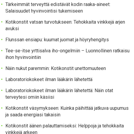
Tärkeimmät terveyttä edistävät kodin raaka-aineet:
Salaisuudet hyvinvointisi tukemiseen
Kotikonstit vatsan turvotukseen: Tehokkaita vinkkejä arjen
avuksi
Flunssan ensiapu: kuumat juomat ja höyryhengitys
Tee-se-itse yrttisalva iho-ongelmiin – Luonnollinen ratkaisu
ihon hyvinvointiin
Näin nukut paremmin: Kotikonstit unettomuuteen
Laboratoriokokeet ilman lääkärin lähetettä
Laboratoriokokeet ilman lääkärin lähetettä: Näin otat
terveytesi omiin käsiisi
Kotikonstit väsymykseen: Kuinka päihittää jatkuva uupumus
ja saada energiasi takaisin
Kotikonstit äänen palauttamiseksi: Helppoja ja tehokkaita
vinkkejä arkeen