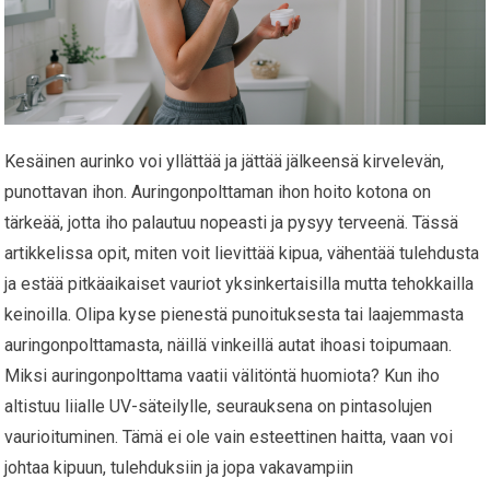
Kesäinen aurinko voi yllättää ja jättää jälkeensä kirvelevän,
punottavan ihon. Auringonpolttaman ihon hoito kotona on
tärkeää, jotta iho palautuu nopeasti ja pysyy terveenä. Tässä
artikkelissa opit, miten voit lievittää kipua, vähentää tulehdusta
ja estää pitkäaikaiset vauriot yksinkertaisilla mutta tehokkailla
keinoilla. Olipa kyse pienestä punoituksesta tai laajemmasta
auringonpolttamasta, näillä vinkeillä autat ihoasi toipumaan.
Miksi auringonpolttama vaatii välitöntä huomiota? Kun iho
altistuu liialle UV-säteilylle, seurauksena on pintasolujen
vaurioituminen. Tämä ei ole vain esteettinen haitta, vaan voi
johtaa kipuun, tulehduksiin ja jopa vakavampiin