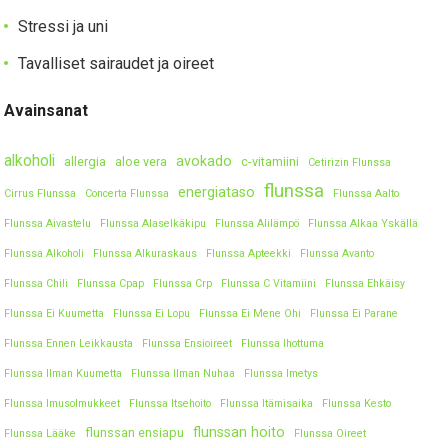
Stressi ja uni
Tavalliset sairaudet ja oireet
Avainsanat
alkoholi
avokado
allergia
aloe vera
c-vitamiini
Cetirizin Flunssa
flunssa
energiataso
Cirrus Flunssa
Concerta Flunssa
Flunssa Aalto
Flunssa Aivastelu
Flunssa Alaselkäkipu
Flunssa Alilämpö
Flunssa Alkaa Yskällä
Flunssa Alkoholi
Flunssa Alkuraskaus
Flunssa Apteekki
Flunssa Avanto
Flunssa Chili
Flunssa Cpap
Flunssa Crp
Flunssa C Vitamiini
Flunssa Ehkäisy
Flunssa Ei Kuumetta
Flunssa Ei Lopu
Flunssa Ei Mene Ohi
Flunssa Ei Parane
Flunssa Ennen Leikkausta
Flunssa Ensioireet
Flunssa Ihottuma
Flunssa Ilman Kuumetta
Flunssa Ilman Nuhaa
Flunssa Imetys
Flunssa Imusolmukkeet
Flunssa Itsehoito
Flunssa Itämisaika
Flunssa Kesto
flunssan hoito
flunssan ensiapu
Flunssa Lääke
Flunssa Oireet