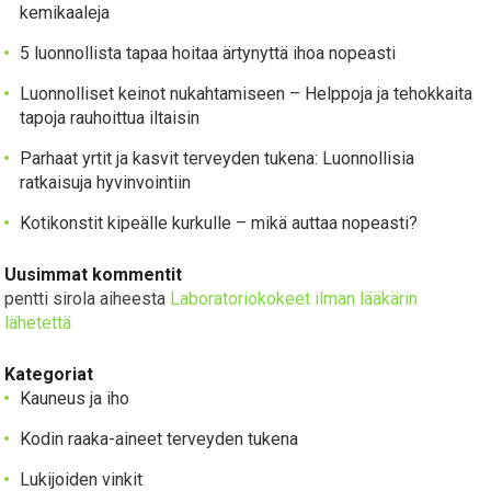
kemikaaleja
5 luonnollista tapaa hoitaa ärtynyttä ihoa nopeasti
Luonnolliset keinot nukahtamiseen – Helppoja ja tehokkaita
tapoja rauhoittua iltaisin
Parhaat yrtit ja kasvit terveyden tukena: Luonnollisia
ratkaisuja hyvinvointiin
Kotikonstit kipeälle kurkulle – mikä auttaa nopeasti?
Uusimmat kommentit
pentti sirola
aiheesta
Laboratoriokokeet ilman lääkärin
lähetettä
Kategoriat
Kauneus ja iho
Kodin raaka-aineet terveyden tukena
Lukijoiden vinkit