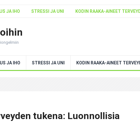
S JA IHO
STRESSI JA UNI
KODIN RAAKA-AINEET TERVEY
voihin
ntiongelmiin
US JA IHO
STRESSI JA UNI
KODIN RAAKA-AINEET TERVE
erveyden tukena: Luonnollisia