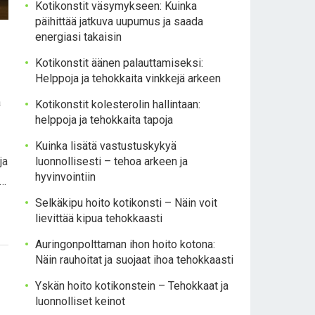
Kotikonstit väsymykseen: Kuinka
päihittää jatkuva uupumus ja saada
energiasi takaisin
Kotikonstit äänen palauttamiseksi:
Helppoja ja tehokkaita vinkkejä arkeen
a
Kotikonstit kolesterolin hallintaan:
helppoja ja tehokkaita tapoja
Kuinka lisätä vastustuskykyä
ja
luonnollisesti – tehoa arkeen ja
hyvinvointiin
i…
Selkäkipu hoito kotikonsti – Näin voit
lievittää kipua tehokkaasti
Auringonpolttaman ihon hoito kotona:
Näin rauhoitat ja suojaat ihoa tehokkaasti
Yskän hoito kotikonstein – Tehokkaat ja
luonnolliset keinot