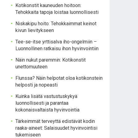
Kotikonstit kauneuden hoitoon:
Tehokkaita tapoja loistaa luonnollisesti
Niskakipu hoito: Tehokkaimmat keinot
kivun lievitykseen
Tee-se-itse yrttisalva iho-ongelmiin –
Luonnollinen ratkaisu ihon hyvinvointiin
Näin nukut paremmin: Kotikonstit
unettomuuteen
Flunssa? Näin helpotat oloa kotikonstein
helposti ja nopeasti
Kuinka lisätä vastustuskykyä
luonnollisesti ja parantaa
kokonaisvaltaista hyvinvointia
Tärkeimmät terveyttä edistävät kodin
raaka-aineet: Salaisuudet hyvinvointisi
tukemiseen