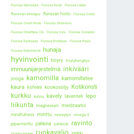
Flunssa Itämisaika
Flunssa Kesto
Flunssa Lääke
flunssan hoito
flunssan ensiapu
Flunssa Oireet
Flunssa Oireet Kesto
Flunssa Oksennus
Flunssa Oksettava Olo
Flunssa Oulu
Flunssa Ovulaatio
Flunssa Raskaana
Flunssa Rintakipu
Flunssa Ripuli
hunaja
Flunssa Rytmihäiriöt
hyvinvointi
höyry
höyryhengitys
inkivääri
immuunijärjestelmä
kamomilla
kamomillatee
jooga
kaura
Kotikonsti
kookosöljy
kofeiini
kurkku
kävely
lepo
laventeli
kutina
liikunta
meditaatio
magnesium
minttu
mindfulness
nesteytys
omega-3
ravinto
pähkinä
piparminttu
pähkinät
ruokavalio
sinkki
ravintoaineet