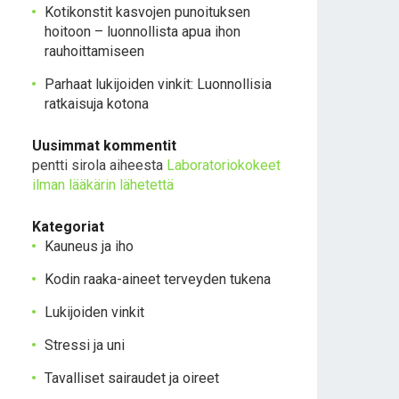
Kotikonstit kasvojen punoituksen
hoitoon – luonnollista apua ihon
rauhoittamiseen
Parhaat lukijoiden vinkit: Luonnollisia
ratkaisuja kotona
Uusimmat kommentit
pentti sirola
aiheesta
Laboratoriokokeet
ilman lääkärin lähetettä
Kategoriat
Kauneus ja iho
Kodin raaka-aineet terveyden tukena
Lukijoiden vinkit
Stressi ja uni
Tavalliset sairaudet ja oireet