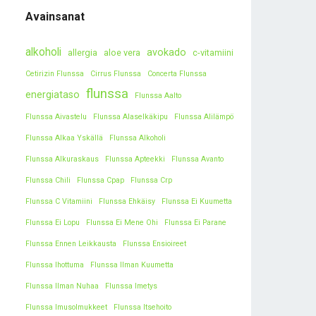
Avainsanat
alkoholi
avokado
allergia
aloe vera
c-vitamiini
Cetirizin Flunssa
Cirrus Flunssa
Concerta Flunssa
flunssa
energiataso
Flunssa Aalto
Flunssa Aivastelu
Flunssa Alaselkäkipu
Flunssa Alilämpö
Flunssa Alkaa Yskällä
Flunssa Alkoholi
Flunssa Alkuraskaus
Flunssa Apteekki
Flunssa Avanto
Flunssa Chili
Flunssa Cpap
Flunssa Crp
Flunssa C Vitamiini
Flunssa Ehkäisy
Flunssa Ei Kuumetta
Flunssa Ei Lopu
Flunssa Ei Mene Ohi
Flunssa Ei Parane
Flunssa Ennen Leikkausta
Flunssa Ensioireet
Flunssa Ihottuma
Flunssa Ilman Kuumetta
Flunssa Ilman Nuhaa
Flunssa Imetys
Flunssa Imusolmukkeet
Flunssa Itsehoito