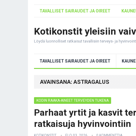
TAVALLISET SAIRAUDET JA OIREET
KAUNEU
Kotikonstit yleisiin vai
Löydä luonnolliset ratkaisut tavallisiin terveys- ja hyvinvoi
TAVALLISET SAIRAUDET JA OIREET
KAUNE
AVAINSANA:
ASTRAGALUS
KODIN RAAKA-AINEET TERVEYDEN TUKENA
Parhaat yrtit ja kasvit t
ratkaisuja hyvinvointiin
KOTIKONSTIT
ELO 03, 2026
0 KOMMENTTIA