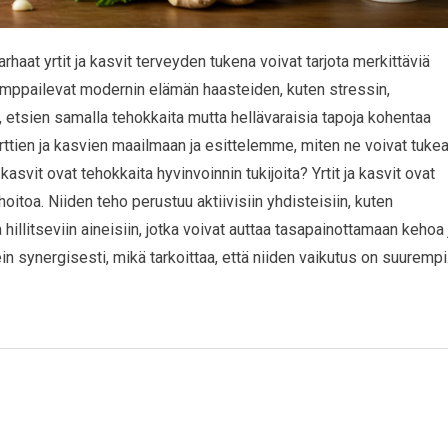
arhaat yrtit ja kasvit terveyden tukena voivat tarjota merkittäviä
amppailevat modernin elämän haasteiden, kuten stressin,
 etsien samalla tehokkaita mutta hellävaraisia tapoja kohentaa
rttien ja kasvien maailmaan ja esittelemme, miten ne voivat tuke
kasvit ovat tehokkaita hyvinvoinnin tukijoita? Yrtit ja kasvit ovat
itoa. Niiden teho perustuu aktiivisiin yhdisteisiin, kuten
hillitseviin aineisiin, jotka voivat auttaa tasapainottamaan kehoa 
in synergisesti, mikä tarkoittaa, että niiden vaikutus on suuremp