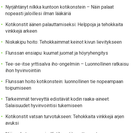
Nyrjähtänyt nilkka kuntoon kotikonstein – Näin palaat
nopeasti jaloillesi ilman lääkäriä
Kotikonstit äänen palauttamiseksi: Helppoja ja tehokkaita
vinkkejä arkeen
Niskakipu hoito: Tehokkaimmat keinot kivun lievitykseen
Flunssan ensiapu: kuumat juomat ja höyryhengitys
Tee-se-itse yrttisalva iho-ongelmiin – Luonnollinen ratkaisu
ihon hyvinvointiin
Flunssan hoito kotikonstein: luonnollinen tie nopeampaan
toipumiseen
Tärkeimmät terveyttä edistävät kodin raaka-aineet:
Salaisuudet hyvinvointisi tukemiseen
Kotikonstit vatsan turvotukseen: Tehokkaita vinkkejä arjen
avuksi