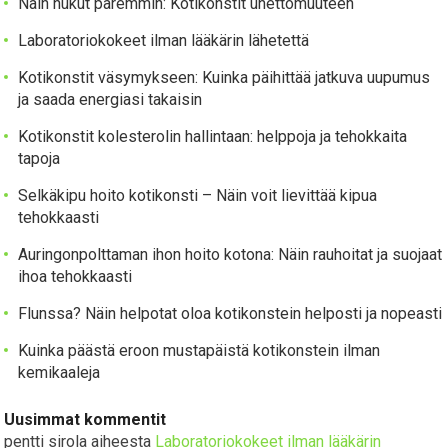
Näin nukut paremmin: Kotikonstit unettomuuteen
Laboratoriokokeet ilman lääkärin lähetettä
Kotikonstit väsymykseen: Kuinka päihittää jatkuva uupumus
ja saada energiasi takaisin
Kotikonstit kolesterolin hallintaan: helppoja ja tehokkaita
tapoja
Selkäkipu hoito kotikonsti – Näin voit lievittää kipua
tehokkaasti
Auringonpolttaman ihon hoito kotona: Näin rauhoitat ja suojaat
ihoa tehokkaasti
Flunssa? Näin helpotat oloa kotikonstein helposti ja nopeasti
Kuinka päästä eroon mustapäistä kotikonstein ilman
kemikaaleja
Uusimmat kommentit
pentti sirola
aiheesta
Laboratoriokokeet ilman lääkärin