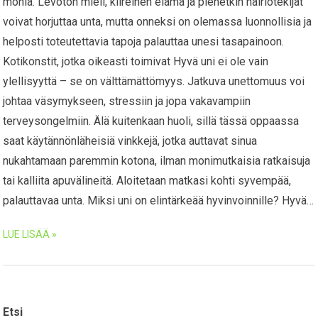
monia. Levoton mieli, kiireinen elämä ja pienetkin häiriötekijät
voivat horjuttaa unta, mutta onneksi on olemassa luonnollisia ja
helposti toteutettavia tapoja palauttaa unesi tasapainoon.
Kotikonstit, jotka oikeasti toimivat Hyvä uni ei ole vain
ylellisyyttä – se on välttämättömyys. Jatkuva unettomuus voi
johtaa väsymykseen, stressiin ja jopa vakavampiin
terveysongelmiin. Älä kuitenkaan huoli, sillä tässä oppaassa
saat käytännönläheisiä vinkkejä, jotka auttavat sinua
nukahtamaan paremmin kotona, ilman monimutkaisia ratkaisuja
tai kalliita apuvälineitä. Aloitetaan matkasi kohti syvempää,
palauttavaa unta. Miksi uni on elintärkeää hyvinvoinnille? Hyvä…
LUE LISÄÄ »
Etsi