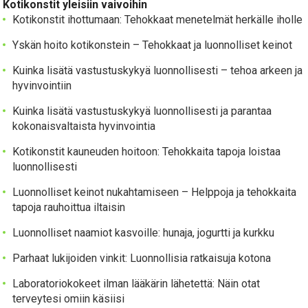
Kotikonstit yleisiin vaivoihin
Kotikonstit ihottumaan: Tehokkaat menetelmät herkälle iholle
Yskän hoito kotikonstein – Tehokkaat ja luonnolliset keinot
Kuinka lisätä vastustuskykyä luonnollisesti – tehoa arkeen ja
hyvinvointiin
Kuinka lisätä vastustuskykyä luonnollisesti ja parantaa
kokonaisvaltaista hyvinvointia
Kotikonstit kauneuden hoitoon: Tehokkaita tapoja loistaa
luonnollisesti
Luonnolliset keinot nukahtamiseen – Helppoja ja tehokkaita
tapoja rauhoittua iltaisin
Luonnolliset naamiot kasvoille: hunaja, jogurtti ja kurkku
Parhaat lukijoiden vinkit: Luonnollisia ratkaisuja kotona
Laboratoriokokeet ilman lääkärin lähetettä: Näin otat
terveytesi omiin käsiisi