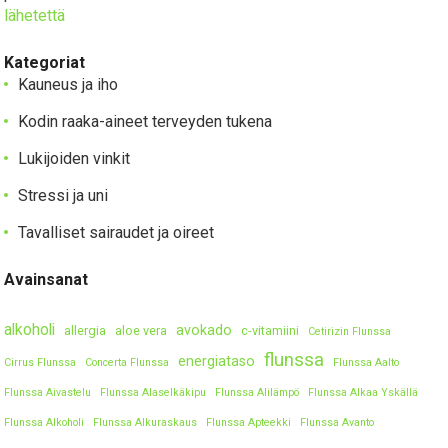
lähetettä
Kategoriat
Kauneus ja iho
Kodin raaka-aineet terveyden tukena
Lukijoiden vinkit
Stressi ja uni
Tavalliset sairaudet ja oireet
Avainsanat
alkoholi
avokado
allergia
aloe vera
c-vitamiini
Cetirizin Flunssa
flunssa
energiataso
Cirrus Flunssa
Concerta Flunssa
Flunssa Aalto
Flunssa Aivastelu
Flunssa Alaselkäkipu
Flunssa Alilämpö
Flunssa Alkaa Yskällä
Flunssa Alkoholi
Flunssa Alkuraskaus
Flunssa Apteekki
Flunssa Avanto