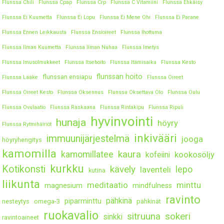
Flunssa Chili
Flunssa Cpap
Flunssa Crp
Flunssa C Vitamiini
Flunssa Ehkäisy
Flunssa Ei Kuumetta
Flunssa Ei Lopu
Flunssa Ei Mene Ohi
Flunssa Ei Parane
Flunssa Ennen Leikkausta
Flunssa Ensioireet
Flunssa Ihottuma
Flunssa Ilman Kuumetta
Flunssa Ilman Nuhaa
Flunssa Imetys
Flunssa Imusolmukkeet
Flunssa Itsehoito
Flunssa Itämisaika
Flunssa Kesto
flunssan hoito
flunssan ensiapu
Flunssa Lääke
Flunssa Oireet
Flunssa Oireet Kesto
Flunssa Oksennus
Flunssa Oksettava Olo
Flunssa Oulu
Flunssa Ovulaatio
Flunssa Raskaana
Flunssa Rintakipu
Flunssa Ripuli
hyvinvointi
hunaja
höyry
Flunssa Rytmihäiriöt
inkivääri
immuunijärjestelmä
jooga
höyryhengitys
kamomilla
kaura
kamomillatee
kookosöljy
kofeiini
kurkku
Kotikonsti
kävely
lepo
laventeli
kutina
liikunta
meditaatio
minttu
magnesium
mindfulness
ravinto
pähkinä
piparminttu
nesteytys
omega-3
pähkinät
ruokavalio
sitruuna
sokeri
sinkki
ravintoaineet