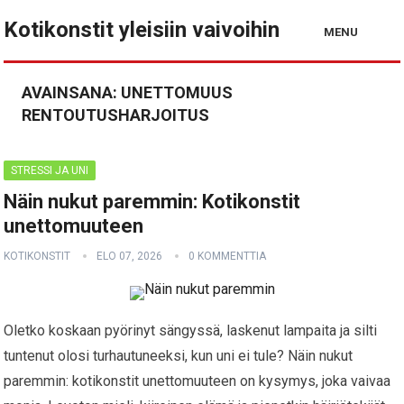
Kotikonstit yleisiin vaivoihin
MENU
AVAINSANA:
UNETTOMUUS
RENTOUTUSHARJOITUS
STRESSI JA UNI
Näin nukut paremmin: Kotikonstit
unettomuuteen
KOTIKONSTIT
ELO 07, 2026
0 KOMMENTTIA
Oletko koskaan pyörinyt sängyssä, laskenut lampaita ja silti
tuntenut olosi turhautuneeksi, kun uni ei tule? Näin nukut
paremmin: kotikonstit unettomuuteen on kysymys, joka vaivaa