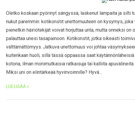
Oletko koskaan pyörinyt sängyssä, laskenut lampaita ja silti tu
nukut paremmin: kotikonstit unettomuuteen on kysymys, joka v
pienetkin häiriötekijät voivat horjuttaa unta, mutta onneksi on 
palauttaa unesi tasapainoon. Kotikonstit, jotka oikeasti toimiva
välttämättömyys. Jatkuva unettomuus voi johtaa väsymykseen,
kuitenkaan huoli, sillä tässä oppaassa saat käytännönläheisiä
kotona, ilman monimutkaisia ratkaisuja tai kalliita apuvälineit
Miksi uni on elintärkeää hyvinvoinnille? Hyvä…
LUE LISÄÄ »