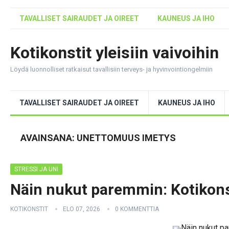
TAVALLISET SAIRAUDET JA OIREET
KAUNEUS JA IHO
Kotikonstit yleisiin vaivoihin
Löydä luonnolliset ratkaisut tavallisiin terveys- ja hyvinvointiongelmiin
TAVALLISET SAIRAUDET JA OIREET
KAUNEUS JA IHO
AVAINSANA:
UNETTOMUUS IMETYS
STRESSI JA UNI
Näin nukut paremmin: Kotikon
KOTIKONSTIT
ELO 07, 2026
0 KOMMENTTIA