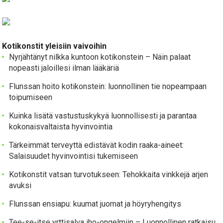
Kotikonstit yleisiin vaivoihin
Nyrjähtänyt nilkka kuntoon kotikonstein – Näin palaat
nopeasti jaloillesi ilman lääkäriä
Flunssan hoito kotikonstein: luonnollinen tie nopeampaan
toipumiseen
Kuinka lisätä vastustuskykyä luonnollisesti ja parantaa
kokonaisvaltaista hyvinvointia
Tärkeimmät terveyttä edistävät kodin raaka-aineet:
Salaisuudet hyvinvointisi tukemiseen
Kotikonstit vatsan turvotukseen: Tehokkaita vinkkejä arjen
avuksi
Flunssan ensiapu: kuumat juomat ja höyryhengitys
Tee-se-itse yrttisalva iho-ongelmiin – Luonnollinen ratkaisu