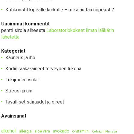
Kotikonstit kipeälle kurkulle – mikä auttaa nopeasti?
Uusimmat kommentit
pentti sirola
aiheesta
Laboratoriokokeet ilman lääkärin
lähetettä
Kategoriat
Kauneus ja iho
Kodin raaka-aineet terveyden tukena
Lukijoiden vinkit
Stressi ja uni
Tavalliset sairaudet ja oireet
Avainsanat
alkoholi
avokado
allergia
aloe vera
c-vitamiini
Cetirizin Flunssa