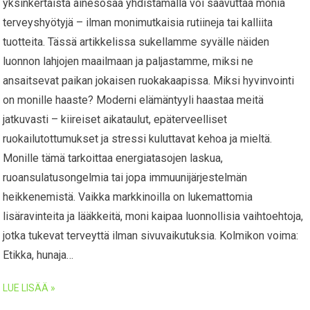
yksinkertaista ainesosaa yhdistämällä voi saavuttaa monia
terveyshyötyjä – ilman monimutkaisia rutiineja tai kalliita
tuotteita. Tässä artikkelissa sukellamme syvälle näiden
luonnon lahjojen maailmaan ja paljastamme, miksi ne
ansaitsevat paikan jokaisen ruokakaapissa. Miksi hyvinvointi
on monille haaste? Moderni elämäntyyli haastaa meitä
jatkuvasti – kiireiset aikataulut, epäterveelliset
ruokailutottumukset ja stressi kuluttavat kehoa ja mieltä.
Monille tämä tarkoittaa energiatasojen laskua,
ruoansulatusongelmia tai jopa immuunijärjestelmän
heikkenemistä. Vaikka markkinoilla on lukemattomia
lisäravinteita ja lääkkeitä, moni kaipaa luonnollisia vaihtoehtoja,
jotka tukevat terveyttä ilman sivuvaikutuksia. Kolmikon voima:
Etikka, hunaja…
LUE LISÄÄ »