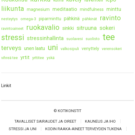
kutina
liikunta
meditaatio
minttu
magnesium
mindfulness
ravinto
pähkinä
piparminttu
nesteytys
omega-3
pähkinät
ruokavalio
sitruuna
sokeri
sinkki
ravintoaineet
tee
stressi
stressinhallinta
suolavesi
suolisto
uni
terveys
unen laatu
venyttely
valkosipuli
verensokeri
yrtit
vihreä tee
yrttitee
yskä
Linkit
©
KOTIKONSTIT
TAVALLISET SAIRAUDET JA OIREET
KAUNEUS JA IHO
STRESSI JA UNI
KODIN RAAKA-AINEET TERVEYDEN TUKENA