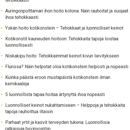
tehokkaasti
Auringonpolttaman ihon hoito kotona: Näin rauhoitat ja suojaat
ihoa tehokkaasti
Yskän hoito kotikonstein – Tehokkaat ja luonnolliset keinot
Kotikonstit kauneuden hoitoon: Tehokkaita tapoja loistaa
luonnollisesti
Niskakipu hoito: Tehokkaimmat keinot kivun lievitykseen
Flunssa? Näin helpotat oloa kotikonstein helposti ja nopeasti
Kuinka päästä eroon mustapäistä kotikonstein ilman
kemikaaleja
5 luonnollista tapaa hoitaa ärtynyttä ihoa nopeasti
Luonnolliset keinot nukahtamiseen – Helppoja ja tehokkaita
tapoja rauhoittua iltaisin
Parhaat yrtit ja kasvit terveyden tukena: Luonnollisia
ratkaisuja hyvinvointiin