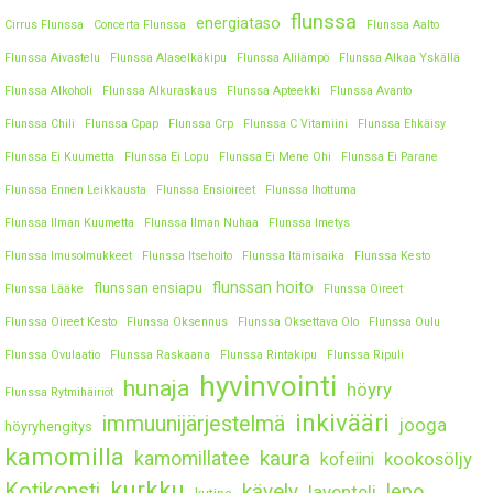
flunssa
energiataso
Cirrus Flunssa
Concerta Flunssa
Flunssa Aalto
Flunssa Aivastelu
Flunssa Alaselkäkipu
Flunssa Alilämpö
Flunssa Alkaa Yskällä
Flunssa Alkoholi
Flunssa Alkuraskaus
Flunssa Apteekki
Flunssa Avanto
Flunssa Chili
Flunssa Cpap
Flunssa Crp
Flunssa C Vitamiini
Flunssa Ehkäisy
Flunssa Ei Kuumetta
Flunssa Ei Lopu
Flunssa Ei Mene Ohi
Flunssa Ei Parane
Flunssa Ennen Leikkausta
Flunssa Ensioireet
Flunssa Ihottuma
Flunssa Ilman Kuumetta
Flunssa Ilman Nuhaa
Flunssa Imetys
Flunssa Imusolmukkeet
Flunssa Itsehoito
Flunssa Itämisaika
Flunssa Kesto
flunssan hoito
flunssan ensiapu
Flunssa Lääke
Flunssa Oireet
Flunssa Oireet Kesto
Flunssa Oksennus
Flunssa Oksettava Olo
Flunssa Oulu
Flunssa Ovulaatio
Flunssa Raskaana
Flunssa Rintakipu
Flunssa Ripuli
hyvinvointi
hunaja
höyry
Flunssa Rytmihäiriöt
inkivääri
immuunijärjestelmä
jooga
höyryhengitys
kamomilla
kaura
kamomillatee
kookosöljy
kofeiini
kurkku
Kotikonsti
kävely
lepo
laventeli