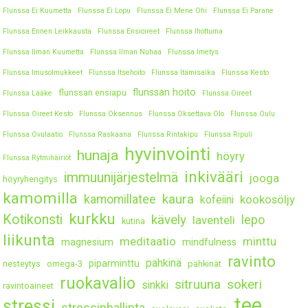
Flunssa Ei Kuumetta
Flunssa Ei Lopu
Flunssa Ei Mene Ohi
Flunssa Ei Parane
Flunssa Ennen Leikkausta
Flunssa Ensioireet
Flunssa Ihottuma
Flunssa Ilman Kuumetta
Flunssa Ilman Nuhaa
Flunssa Imetys
Flunssa Imusolmukkeet
Flunssa Itsehoito
Flunssa Itämisaika
Flunssa Kesto
flunssan hoito
flunssan ensiapu
Flunssa Lääke
Flunssa Oireet
Flunssa Oireet Kesto
Flunssa Oksennus
Flunssa Oksettava Olo
Flunssa Oulu
Flunssa Ovulaatio
Flunssa Raskaana
Flunssa Rintakipu
Flunssa Ripuli
hyvinvointi
hunaja
höyry
Flunssa Rytmihäiriöt
inkivääri
immuunijärjestelmä
jooga
höyryhengitys
kamomilla
kaura
kamomillatee
kookosöljy
kofeiini
kurkku
Kotikonsti
kävely
lepo
laventeli
kutina
liikunta
meditaatio
minttu
magnesium
mindfulness
ravinto
pähkinä
piparminttu
nesteytys
omega-3
pähkinät
ruokavalio
sitruuna
sokeri
sinkki
ravintoaineet
tee
stressi
stressinhallinta