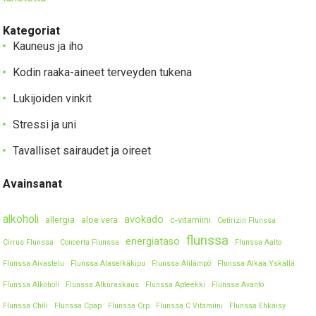
Kategoriat
Kauneus ja iho
Kodin raaka-aineet terveyden tukena
Lukijoiden vinkit
Stressi ja uni
Tavalliset sairaudet ja oireet
Avainsanat
alkoholi
avokado
allergia
aloe vera
c-vitamiini
Cetirizin Flunssa
flunssa
energiataso
Cirrus Flunssa
Concerta Flunssa
Flunssa Aalto
Flunssa Aivastelu
Flunssa Alaselkäkipu
Flunssa Alilämpö
Flunssa Alkaa Yskällä
Flunssa Alkoholi
Flunssa Alkuraskaus
Flunssa Apteekki
Flunssa Avanto
Flunssa Chili
Flunssa Cpap
Flunssa Crp
Flunssa C Vitamiini
Flunssa Ehkäisy