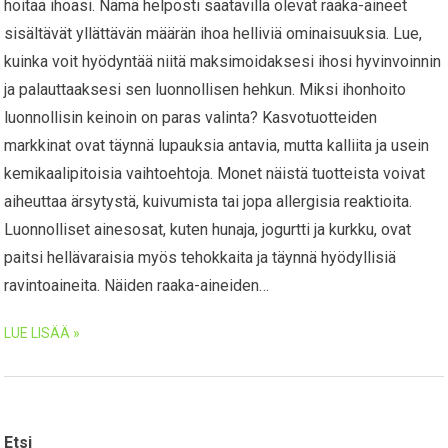
hoitaa ihoasi. Nämä helposti saatavilla olevat raaka-aineet
sisältävät yllättävän määrän ihoa helliviä ominaisuuksia. Lue,
kuinka voit hyödyntää niitä maksimoidaksesi ihosi hyvinvoinnin
ja palauttaaksesi sen luonnollisen hehkun. Miksi ihonhoito
luonnollisin keinoin on paras valinta? Kasvotuotteiden
markkinat ovat täynnä lupauksia antavia, mutta kalliita ja usein
kemikaalipitoisia vaihtoehtoja. Monet näistä tuotteista voivat
aiheuttaa ärsytystä, kuivumista tai jopa allergisia reaktioita.
Luonnolliset ainesosat, kuten hunaja, jogurtti ja kurkku, ovat
paitsi hellävaraisia myös tehokkaita ja täynnä hyödyllisiä
ravintoaineita. Näiden raaka-aineiden…
LUE LISÄÄ »
Etsi