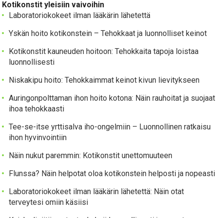
Kotikonstit yleisiin vaivoihin
Laboratoriokokeet ilman lääkärin lähetettä
Yskän hoito kotikonstein – Tehokkaat ja luonnolliset keinot
Kotikonstit kauneuden hoitoon: Tehokkaita tapoja loistaa
luonnollisesti
Niskakipu hoito: Tehokkaimmat keinot kivun lievitykseen
Auringonpolttaman ihon hoito kotona: Näin rauhoitat ja suojaat
ihoa tehokkaasti
Tee-se-itse yrttisalva iho-ongelmiin – Luonnollinen ratkaisu
ihon hyvinvointiin
Näin nukut paremmin: Kotikonstit unettomuuteen
Flunssa? Näin helpotat oloa kotikonstein helposti ja nopeasti
Laboratoriokokeet ilman lääkärin lähetettä: Näin otat
terveytesi omiin käsiisi