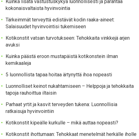
Kuinka lisätä vastustuskykyä luonnollisesti ja parantaa
kokonaisvaltaista hyvinvointia
Tärkeimmät terveyttä edistävät kodin raaka-aineet:
Salaisuudet hyvinvointisi tukemiseen
Kotikonstit vatsan turvotukseen: Tehokkaita vinkkejä arjen
avuksi
Kuinka päästä eroon mustapäistä kotikonstein ilman
kemikaaleja
5 luonnollista tapaa hoitaa ärtynyttä ihoa nopeasti
Luonnolliset keinot nukahtamiseen – Helppoja ja tehokkaita
tapoja rauhoittua iltaisin
Parhaat yrtit ja kasvit terveyden tukena: Luonnollisia
ratkaisuja hyvinvointiin
Kotikonstit kipeälle kurkulle – mikä auttaa nopeasti?
Kotikonstit ihottumaan: Tehokkaat menetelmät herkälle iholle