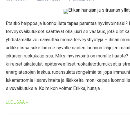
Etsitkö helppoa ja luonnollista tapaa parantaa hyvinvointiasi? E
terveysvaikutukset saattavat olla juuri se vastaus, jota olet
yhdistämällä voi saavuttaa monia terveyshyötyjä – ilman monimut
artikkelissa sukellamme syvälle näiden luonnon lahjojen maai
jokaisen ruokakaapissa. Miksi hyvinvointi on monille haaste?
kiireiset aikataulut, epäterveelliset ruokailutottumukset ja str
energiatasojen laskua, ruoansulatusongelmia tai jopa immuuni
lukemattomia lisäravinteita ja lääkkeitä, moni kaipaa luonnollis
sivuvaikutuksia. Kolmikon voima: Etikka, hunaja…
LUE LISÄÄ »