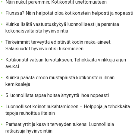
Näin nukut paremmin: Kotikonstit unettomuuteen
Flunssa? Näin helpotat oloa kotikonstein helposti ja nopeasti
Kuinka lisätä vastustuskykyä luonnollisesti ja parantaa
kokonaisvaltaista hyvinvointia
Tärkeimmät terveyttä edistävät kodin raaka-aineet:
Salaisuudet hyvinvointisi tukemiseen
Kotikonstit vatsan turvotukseen: Tehokkaita vinkkejä arjen
avuksi
Kuinka päästä eroon mustapäistä kotikonstein ilman
kemikaaleja
5 luonnollista tapaa hoitaa ärtynyttä ihoa nopeasti
Luonnolliset keinot nukahtamiseen – Helppoja ja tehokkaita
tapoja rauhoittua iltaisin
Parhaat yrtit ja kasvit terveyden tukena: Luonnollisia
ratkaisuja hyvinvointiin