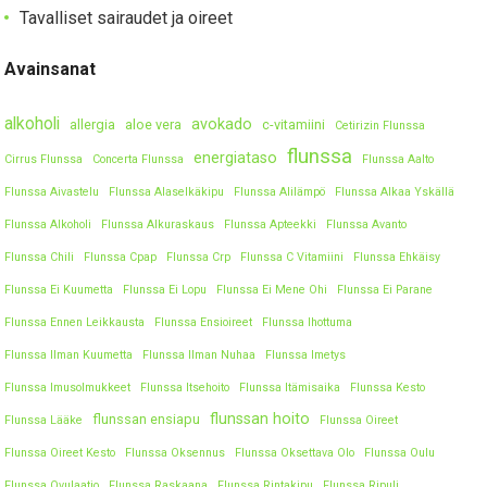
Tavalliset sairaudet ja oireet
Avainsanat
alkoholi
avokado
allergia
aloe vera
c-vitamiini
Cetirizin Flunssa
flunssa
energiataso
Cirrus Flunssa
Concerta Flunssa
Flunssa Aalto
Flunssa Aivastelu
Flunssa Alaselkäkipu
Flunssa Alilämpö
Flunssa Alkaa Yskällä
Flunssa Alkoholi
Flunssa Alkuraskaus
Flunssa Apteekki
Flunssa Avanto
Flunssa Chili
Flunssa Cpap
Flunssa Crp
Flunssa C Vitamiini
Flunssa Ehkäisy
Flunssa Ei Kuumetta
Flunssa Ei Lopu
Flunssa Ei Mene Ohi
Flunssa Ei Parane
Flunssa Ennen Leikkausta
Flunssa Ensioireet
Flunssa Ihottuma
Flunssa Ilman Kuumetta
Flunssa Ilman Nuhaa
Flunssa Imetys
Flunssa Imusolmukkeet
Flunssa Itsehoito
Flunssa Itämisaika
Flunssa Kesto
flunssan hoito
flunssan ensiapu
Flunssa Lääke
Flunssa Oireet
Flunssa Oireet Kesto
Flunssa Oksennus
Flunssa Oksettava Olo
Flunssa Oulu
Flunssa Ovulaatio
Flunssa Raskaana
Flunssa Rintakipu
Flunssa Ripuli