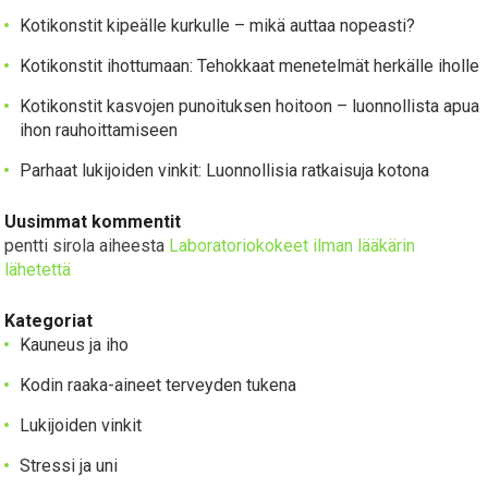
Kotikonstit kipeälle kurkulle – mikä auttaa nopeasti?
Kotikonstit ihottumaan: Tehokkaat menetelmät herkälle iholle
Kotikonstit kasvojen punoituksen hoitoon – luonnollista apua
ihon rauhoittamiseen
Parhaat lukijoiden vinkit: Luonnollisia ratkaisuja kotona
Uusimmat kommentit
pentti sirola
aiheesta
Laboratoriokokeet ilman lääkärin
lähetettä
Kategoriat
Kauneus ja iho
Kodin raaka-aineet terveyden tukena
Lukijoiden vinkit
Stressi ja uni