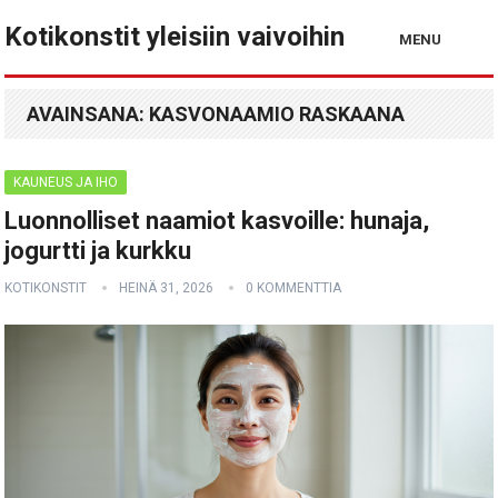
Kotikonstit yleisiin vaivoihin
MENU
AVAINSANA:
KASVONAAMIO RASKAANA
KAUNEUS JA IHO
Luonnolliset naamiot kasvoille: hunaja,
jogurtti ja kurkku
KOTIKONSTIT
HEINÄ 31, 2026
0 KOMMENTTIA