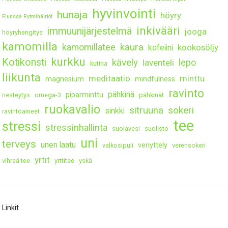
hyvinvointi
hunaja
höyry
Flunssa Rytmihäiriöt
inkivääri
immuunijärjestelmä
jooga
höyryhengitys
kamomilla
kaura
kamomillatee
kookosöljy
kofeiini
kurkku
Kotikonsti
kävely
lepo
laventeli
kutina
liikunta
meditaatio
minttu
magnesium
mindfulness
ravinto
pähkinä
piparminttu
nesteytys
omega-3
pähkinät
ruokavalio
sitruuna
sokeri
sinkki
ravintoaineet
tee
stressi
stressinhallinta
suolavesi
suolisto
uni
terveys
unen laatu
venyttely
valkosipuli
verensokeri
yrtit
vihreä tee
yrttitee
yskä
Linkit