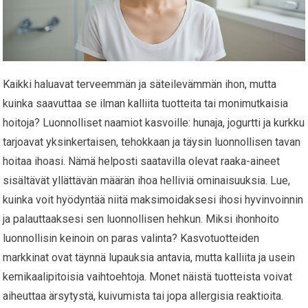
Kaikki haluavat terveemmän ja säteilevämmän ihon, mutta
kuinka saavuttaa se ilman kalliita tuotteita tai monimutkaisia
hoitoja? Luonnolliset naamiot kasvoille: hunaja, jogurtti ja kurkku
tarjoavat yksinkertaisen, tehokkaan ja täysin luonnollisen tavan
hoitaa ihoasi. Nämä helposti saatavilla olevat raaka-aineet
sisältävät yllättävän määrän ihoa helliviä ominaisuuksia. Lue,
kuinka voit hyödyntää niitä maksimoidaksesi ihosi hyvinvoinnin
ja palauttaaksesi sen luonnollisen hehkun. Miksi ihonhoito
luonnollisin keinoin on paras valinta? Kasvotuotteiden
markkinat ovat täynnä lupauksia antavia, mutta kalliita ja usein
kemikaalipitoisia vaihtoehtoja. Monet näistä tuotteista voivat
aiheuttaa ärsytystä, kuivumista tai jopa allergisia reaktioita.