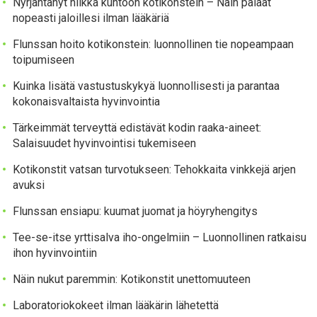
Nyrjähtänyt nilkka kuntoon kotikonstein – Näin palaat
nopeasti jaloillesi ilman lääkäriä
Flunssan hoito kotikonstein: luonnollinen tie nopeampaan
toipumiseen
Kuinka lisätä vastustuskykyä luonnollisesti ja parantaa
kokonaisvaltaista hyvinvointia
Tärkeimmät terveyttä edistävät kodin raaka-aineet:
Salaisuudet hyvinvointisi tukemiseen
Kotikonstit vatsan turvotukseen: Tehokkaita vinkkejä arjen
avuksi
Flunssan ensiapu: kuumat juomat ja höyryhengitys
Tee-se-itse yrttisalva iho-ongelmiin – Luonnollinen ratkaisu
ihon hyvinvointiin
Näin nukut paremmin: Kotikonstit unettomuuteen
Laboratoriokokeet ilman lääkärin lähetettä