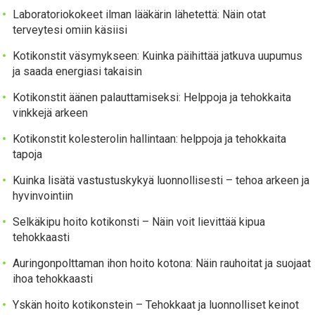
Laboratoriokokeet ilman lääkärin lähetettä: Näin otat
terveytesi omiin käsiisi
Kotikonstit väsymykseen: Kuinka päihittää jatkuva uupumus
ja saada energiasi takaisin
Kotikonstit äänen palauttamiseksi: Helppoja ja tehokkaita
vinkkejä arkeen
Kotikonstit kolesterolin hallintaan: helppoja ja tehokkaita
tapoja
Kuinka lisätä vastustuskykyä luonnollisesti – tehoa arkeen ja
hyvinvointiin
Selkäkipu hoito kotikonsti – Näin voit lievittää kipua
tehokkaasti
Auringonpolttaman ihon hoito kotona: Näin rauhoitat ja suojaat
ihoa tehokkaasti
Yskän hoito kotikonstein – Tehokkaat ja luonnolliset keinot