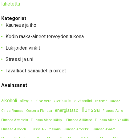
lähetettä
Kategoriat
Kauneus ja iho
Kodin raaka-aineet terveyden tukena
Lukijoiden vinkit
Stressi ja uni
Tavalliset sairaudet ja oireet
Avainsanat
alkoholi
avokado
allergia
aloe vera
c-vitamiini
Cetirizin Flunssa
flunssa
energiataso
Cirrus Flunssa
Concerta Flunssa
Flunssa Aalto
Flunssa Aivastelu
Flunssa Alaselkäkipu
Flunssa Alilämpö
Flunssa Alkaa Yskällä
Flunssa Alkoholi
Flunssa Alkuraskaus
Flunssa Apteekki
Flunssa Avanto