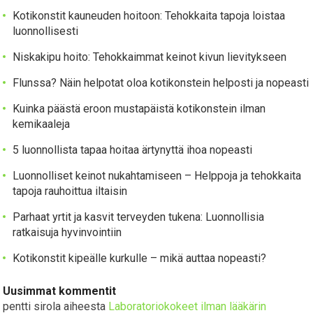
Kotikonstit kauneuden hoitoon: Tehokkaita tapoja loistaa
luonnollisesti
Niskakipu hoito: Tehokkaimmat keinot kivun lievitykseen
Flunssa? Näin helpotat oloa kotikonstein helposti ja nopeasti
Kuinka päästä eroon mustapäistä kotikonstein ilman
kemikaaleja
5 luonnollista tapaa hoitaa ärtynyttä ihoa nopeasti
Luonnolliset keinot nukahtamiseen – Helppoja ja tehokkaita
tapoja rauhoittua iltaisin
Parhaat yrtit ja kasvit terveyden tukena: Luonnollisia
ratkaisuja hyvinvointiin
Kotikonstit kipeälle kurkulle – mikä auttaa nopeasti?
Uusimmat kommentit
pentti sirola
aiheesta
Laboratoriokokeet ilman lääkärin