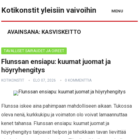
Kotikonstit yleisiin vaivoihin
MENU
AVAINSANA:
KASVISKEITTO
TAVALLISET SAIRAUDET JA OIREET
Flunssan ensiapu: kuumat juomat ja
höyryhengitys
KOTIKONSTIT
ELO 07, 2026
0 KOMMENTTIA
Flunssa iskee aina pahimpaan mahdolliseen aikaan. Tukossa
oleva nenä, kurkkukipu ja voimaton olo voivat lamaannuttaa
kenet tahansa. Flunssan ensiapu: kuumat juomat ja
höyryhengitys tarjoavat helpon ja tehokkaan tavan lievittää