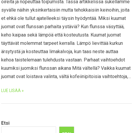
oireita ja nopeuttaa toipumista. Tässä artikkelissa sukellamme
syvälle näihin yksinkertaisiin mutta tehokkaisiin keinoihin, joita
et ehkä ole tullut ajatelleeksi täysin hyödyntää. Miksi kuumat
juomat ovat flunssan parhaita ystäviä? Kun flunssa väsyttää,
keho kaipaa sekä lämpöä että kosteutusta. Kuumat juomat
täyttävät molemmat tarpeet kerralla. Lämpö lievittää kurkun
ärsytystä ja kosteuttaa limakalvoja, kun taas neste auttaa
kehoa taistelemaan tulehdusta vastaan. Parhaat vaihtoehdot
kuumiksi juomiksi flunssan aikana Mitä vältellä? Vaikka kuumat
juomat ovat loistava valinta, vältä kofeiinipitoisia vaihtoehtoja,…
LUE LISÄÄ »
Etsi