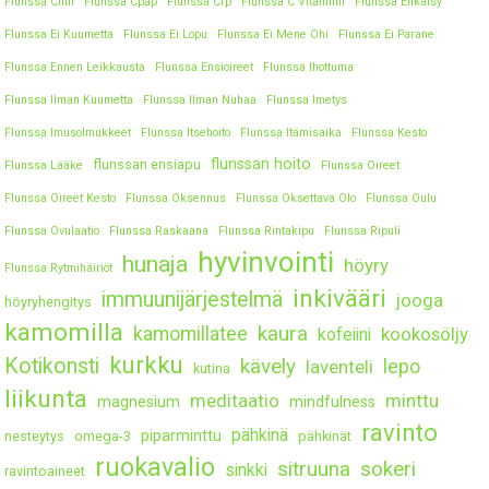
Flunssa Chili
Flunssa Cpap
Flunssa Crp
Flunssa C Vitamiini
Flunssa Ehkäisy
Flunssa Ei Kuumetta
Flunssa Ei Lopu
Flunssa Ei Mene Ohi
Flunssa Ei Parane
Flunssa Ennen Leikkausta
Flunssa Ensioireet
Flunssa Ihottuma
Flunssa Ilman Kuumetta
Flunssa Ilman Nuhaa
Flunssa Imetys
Flunssa Imusolmukkeet
Flunssa Itsehoito
Flunssa Itämisaika
Flunssa Kesto
flunssan hoito
flunssan ensiapu
Flunssa Lääke
Flunssa Oireet
Flunssa Oireet Kesto
Flunssa Oksennus
Flunssa Oksettava Olo
Flunssa Oulu
Flunssa Ovulaatio
Flunssa Raskaana
Flunssa Rintakipu
Flunssa Ripuli
hyvinvointi
hunaja
höyry
Flunssa Rytmihäiriöt
inkivääri
immuunijärjestelmä
jooga
höyryhengitys
kamomilla
kaura
kamomillatee
kookosöljy
kofeiini
kurkku
Kotikonsti
kävely
lepo
laventeli
kutina
liikunta
meditaatio
minttu
magnesium
mindfulness
ravinto
pähkinä
piparminttu
nesteytys
omega-3
pähkinät
ruokavalio
sitruuna
sokeri
sinkki
ravintoaineet