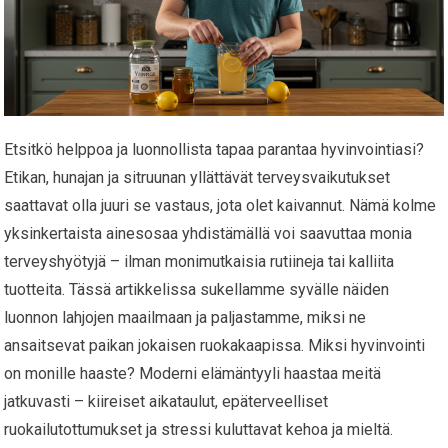
Etsitkö helppoa ja luonnollista tapaa parantaa hyvinvointiasi?
Etikan, hunajan ja sitruunan yllättävät terveysvaikutukset
saattavat olla juuri se vastaus, jota olet kaivannut. Nämä kolme
yksinkertaista ainesosaa yhdistämällä voi saavuttaa monia
terveyshyötyjä – ilman monimutkaisia rutiineja tai kalliita
tuotteita. Tässä artikkelissa sukellamme syvälle näiden
luonnon lahjojen maailmaan ja paljastamme, miksi ne
ansaitsevat paikan jokaisen ruokakaapissa. Miksi hyvinvointi
on monille haaste? Moderni elämäntyyli haastaa meitä
jatkuvasti – kiireiset aikataulut, epäterveelliset
ruokailutottumukset ja stressi kuluttavat kehoa ja mieltä.