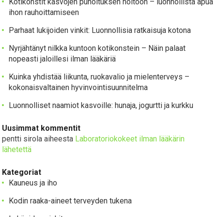
Kotikonstit kasvojen punoituksen hoitoon – luonnollista apua
ihon rauhoittamiseen
Parhaat lukijoiden vinkit: Luonnollisia ratkaisuja kotona
Nyrjähtänyt nilkka kuntoon kotikonstein – Näin palaat
nopeasti jaloillesi ilman lääkäriä
Kuinka yhdistää liikunta, ruokavalio ja mielenterveys –
kokonaisvaltainen hyvinvointisuunnitelma
Luonnolliset naamiot kasvoille: hunaja, jogurtti ja kurkku
Uusimmat kommentit
pentti sirola
aiheesta
Laboratoriokokeet ilman lääkärin
lähetettä
Kategoriat
Kauneus ja iho
Kodin raaka-aineet terveyden tukena