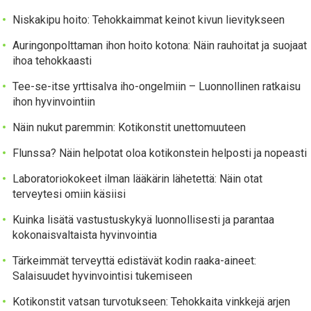
Niskakipu hoito: Tehokkaimmat keinot kivun lievitykseen
Auringonpolttaman ihon hoito kotona: Näin rauhoitat ja suojaat
ihoa tehokkaasti
Tee-se-itse yrttisalva iho-ongelmiin – Luonnollinen ratkaisu
ihon hyvinvointiin
Näin nukut paremmin: Kotikonstit unettomuuteen
Flunssa? Näin helpotat oloa kotikonstein helposti ja nopeasti
Laboratoriokokeet ilman lääkärin lähetettä: Näin otat
terveytesi omiin käsiisi
Kuinka lisätä vastustuskykyä luonnollisesti ja parantaa
kokonaisvaltaista hyvinvointia
Tärkeimmät terveyttä edistävät kodin raaka-aineet:
Salaisuudet hyvinvointisi tukemiseen
Kotikonstit vatsan turvotukseen: Tehokkaita vinkkejä arjen