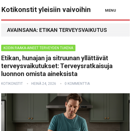
Kotikonstit yleisiin vaivoihin
MENU
AVAINSANA:
ETIKAN TERVEYSVAIKUTUS
KODIN RAAKA-AINEET TERVEYDEN TUKENA
Etikan, hunajan ja sitruunan yllättävät
terveysvaikutukset: Terveysratkaisuja
luonnon omista aineksista
KOTIKONSTIT
HEINÄ 24, 2026
0 KOMMENTTIA