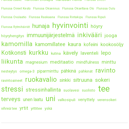
Flunssa Oireet Kesto
Flunssa Oksennus
Flunssa Oksettava Olo
Flunssa Oulu
Flunssa Ovulaatio
Flunssa Raskaana
Flunssa Rintakipu
Flunssa Ripuli
hyvinvointi
hunaja
höyry
Flunssa Rytmihäiriöt
inkivääri
immuunijärjestelmä
jooga
höyryhengitys
kamomilla
kaura
kamomillatee
kookosöljy
kofeiini
kurkku
Kotikonsti
kävely
lepo
laventeli
kutina
liikunta
meditaatio
minttu
magnesium
mindfulness
ravinto
pähkinä
piparminttu
nesteytys
omega-3
pähkinät
ruokavalio
sitruuna
sokeri
sinkki
ravintoaineet
tee
stressi
stressinhallinta
suolavesi
suolisto
uni
terveys
unen laatu
venyttely
valkosipuli
verensokeri
yrtit
vihreä tee
yrttitee
yskä