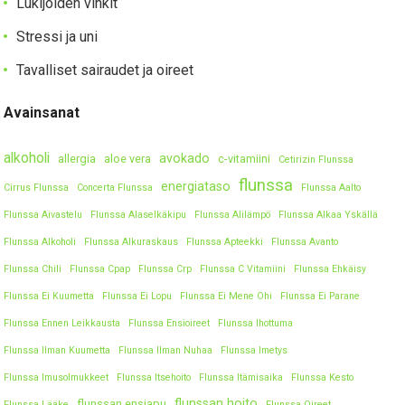
Lukijoiden vinkit
Stressi ja uni
Tavalliset sairaudet ja oireet
Avainsanat
alkoholi
avokado
allergia
aloe vera
c-vitamiini
Cetirizin Flunssa
flunssa
energiataso
Cirrus Flunssa
Concerta Flunssa
Flunssa Aalto
Flunssa Aivastelu
Flunssa Alaselkäkipu
Flunssa Alilämpö
Flunssa Alkaa Yskällä
Flunssa Alkoholi
Flunssa Alkuraskaus
Flunssa Apteekki
Flunssa Avanto
Flunssa Chili
Flunssa Cpap
Flunssa Crp
Flunssa C Vitamiini
Flunssa Ehkäisy
Flunssa Ei Kuumetta
Flunssa Ei Lopu
Flunssa Ei Mene Ohi
Flunssa Ei Parane
Flunssa Ennen Leikkausta
Flunssa Ensioireet
Flunssa Ihottuma
Flunssa Ilman Kuumetta
Flunssa Ilman Nuhaa
Flunssa Imetys
Flunssa Imusolmukkeet
Flunssa Itsehoito
Flunssa Itämisaika
Flunssa Kesto
flunssan hoito
flunssan ensiapu
Flunssa Lääke
Flunssa Oireet