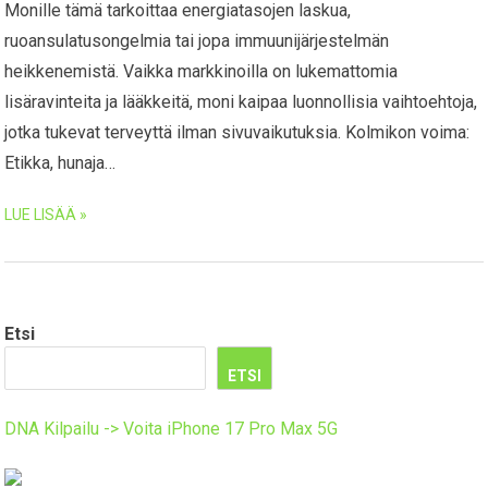
Monille tämä tarkoittaa energiatasojen laskua,
ruoansulatusongelmia tai jopa immuunijärjestelmän
heikkenemistä. Vaikka markkinoilla on lukemattomia
lisäravinteita ja lääkkeitä, moni kaipaa luonnollisia vaihtoehtoja,
jotka tukevat terveyttä ilman sivuvaikutuksia. Kolmikon voima:
Etikka, hunaja…
LUE LISÄÄ »
Etsi
ETSI
DNA Kilpailu -> Voita iPhone 17 Pro Max 5G