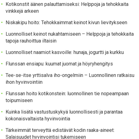
Kotikonstit äänen palauttamiseksi: Helppoja ja tehokkaita
vinkkejä arkeen
Niskakipu hoito: Tehokkaimmat keinot kivun lievitykseen
Luonnolliset keinot nukahtamiseen – Helppoja ja tehokkaita
tapoja rauhoittua iltaisin
Luonnolliset naamiot kasvoille: hunaja, jogurtti ja kurkku
Flunssan ensiapu: kuumat juomat ja höyryhengitys
Tee-se-itse yrttisalva iho-ongelmiin – Luonnollinen ratkaisu
ihon hyvinvointiin
Flunssan hoito kotikonstein: luonnollinen tie nopeampaan
toipumiseen
Kuinka lisätä vastustuskykyä luonnollisesti ja parantaa
kokonaisvaltaista hyvinvointia
Tärkeimmät terveyttä edistävät kodin raaka-aineet:
Salaisuudet hyvinvointisi tukemiseen