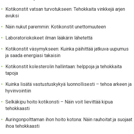
Kotikonstit vatsan turvotukseen: Tehokkaita vinkkejä arjen
avuksi
Näin nukut paremmin: Kotikonstit unettomuuteen
Laboratoriokokeet ilman lääkärin lähetettä
Kotikonstit väsymykseen: Kuinka päihittää jatkuva uupumus
ja saada energiasi takaisin
Kotikonstit kolesterolin hallintaan: helppoja ja tehokkaita
tapoja
Kuinka lisätä vastustuskykyä luonnollisesti – tehoa arkeen ja
hyvinvointiin
Selkäkipu hoito kotikonsti – Näin voit lievittää kipua
tehokkaasti
Auringonpolttaman ihon hoito kotona: Näin rauhoitat ja suojaat
ihoa tehokkaasti