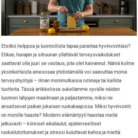
Etsitkö helppoa ja luonnollista tapaa parantaa hyvinvointiasi?
Etikan, hunajan ja sitruunan yllättävät terveysvaikutukset
saattavat olla juuri se vastaus, jota olet kaivannut. Nämä kolme
yksinkertaista ainesosaa yhdistämällä voi saavuttaa monia
terveyshyötyjä – ilman monimutkaisia rutiineja tai kalliita
tuotteita. Tässä artikkelissa sukellamme syvälle näiden
luonnon lahjojen maailmaan ja paljastamme, miksi ne
ansaitsevat paikan jokaisen ruokakaapissa. Miksi hyvinvointi
on monille haaste? Moderni elämäntyyli haastaa meitä
jatkuvasti – kiireiset aikataulut, epäterveelliset
ruokailutottumukset ja stressi kuluttavat kehoa ja mieltä.