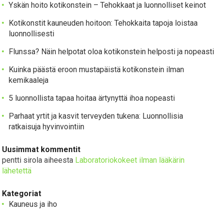
Yskän hoito kotikonstein – Tehokkaat ja luonnolliset keinot
Kotikonstit kauneuden hoitoon: Tehokkaita tapoja loistaa
luonnollisesti
Flunssa? Näin helpotat oloa kotikonstein helposti ja nopeasti
Kuinka päästä eroon mustapäistä kotikonstein ilman
kemikaaleja
5 luonnollista tapaa hoitaa ärtynyttä ihoa nopeasti
Parhaat yrtit ja kasvit terveyden tukena: Luonnollisia
ratkaisuja hyvinvointiin
Uusimmat kommentit
pentti sirola
aiheesta
Laboratoriokokeet ilman lääkärin
lähetettä
Kategoriat
Kauneus ja iho