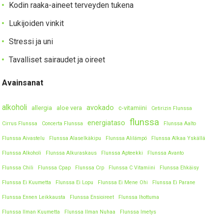
Kodin raaka-aineet terveyden tukena
Lukijoiden vinkit
Stressi ja uni
Tavalliset sairaudet ja oireet
Avainsanat
alkoholi
avokado
allergia
aloe vera
c-vitamiini
Cetirizin Flunssa
flunssa
energiataso
Cirrus Flunssa
Concerta Flunssa
Flunssa Aalto
Flunssa Aivastelu
Flunssa Alaselkäkipu
Flunssa Alilämpö
Flunssa Alkaa Yskällä
Flunssa Alkoholi
Flunssa Alkuraskaus
Flunssa Apteekki
Flunssa Avanto
Flunssa Chili
Flunssa Cpap
Flunssa Crp
Flunssa C Vitamiini
Flunssa Ehkäisy
Flunssa Ei Kuumetta
Flunssa Ei Lopu
Flunssa Ei Mene Ohi
Flunssa Ei Parane
Flunssa Ennen Leikkausta
Flunssa Ensioireet
Flunssa Ihottuma
Flunssa Ilman Kuumetta
Flunssa Ilman Nuhaa
Flunssa Imetys