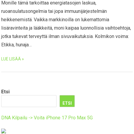
Monille tämä tarkoittaa energiatasojen laskua,
ruoansulatusongelmia tai jopa immuunijärjestelmän
heikkenemistä. Vaikka markkinoilla on lukemattomia
lisäravinteita ja lääkkeitä, moni kaipaa luonnollisia vaihtoehtoja,
jotka tukevat terveyttä ilman sivuvaikutuksia. Kolmikon voima:
Etikka, hunaja…
LUE LISÄÄ »
Etsi
ETSI
DNA Kilpailu -> Voita iPhone 17 Pro Max 5G