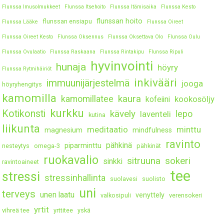
Flunssa Imusolmukkeet
Flunssa Itsehoito
Flunssa Itämisaika
Flunssa Kesto
flunssan hoito
flunssan ensiapu
Flunssa Lääke
Flunssa Oireet
Flunssa Oireet Kesto
Flunssa Oksennus
Flunssa Oksettava Olo
Flunssa Oulu
Flunssa Ovulaatio
Flunssa Raskaana
Flunssa Rintakipu
Flunssa Ripuli
hyvinvointi
hunaja
höyry
Flunssa Rytmihäiriöt
inkivääri
immuunijärjestelmä
jooga
höyryhengitys
kamomilla
kaura
kamomillatee
kookosöljy
kofeiini
kurkku
Kotikonsti
kävely
lepo
laventeli
kutina
liikunta
meditaatio
minttu
magnesium
mindfulness
ravinto
pähkinä
piparminttu
nesteytys
omega-3
pähkinät
ruokavalio
sitruuna
sokeri
sinkki
ravintoaineet
tee
stressi
stressinhallinta
suolavesi
suolisto
uni
terveys
unen laatu
venyttely
valkosipuli
verensokeri
yrtit
vihreä tee
yrttitee
yskä